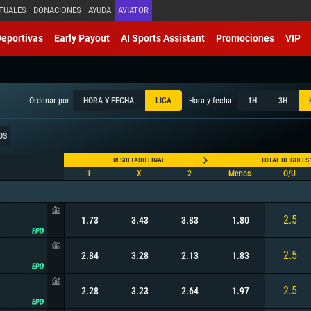
RTUALES
DONACIONES
AYUDA
AVIATOR
eportivas
Early Payout
AI Sports Assistant
Promociones
VIP
Ordenar por
HORA Y FECHA
LIGA
Hora y fecha:
1H
3H
OS
RESULTADO FINAL
TOTAL DE GOLES 
1
X
2
Menos
O/U
2.5
1.73
3.43
3.83
1.80
2.5
2.84
3.28
2.13
1.83
2.5
2.28
3.23
2.64
1.97