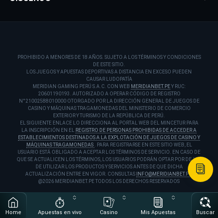
PROHIBIDO A MENORES DE 18 AÑOS. SUJETO A LOS TÉRMINOS Y CONDICIONES
DE ESTE SITIO.
LOS JUEGOS Y APUESTAS DEPORTIVAS A DISTANCIA EN EXCESO PUEDEN
CAUSAR LUDOPATÍA
MERIDIAN GAMING PERÚ S.A.C. CON WEB
MERIDIANBET.PE
Y RUC:
20601190193. AUTORIZADO A OPERAR CÓDIGO DE REGISTRO
N°21002588010000 OTORGADO POR LA DIRECCIÓN GENERAL DE JUEGOS DE
CASINO Y MÁQUINAS TRAGAMONEDAS DEL MINISTERIO DE COMERCIO
EXTERIOR Y TURISMO DE LA REPÚBLICA DE PERÚ.
EL SIGUIENTE ENLACE LO DIRECCIONA AL PORTAL WEB DEL MINCETUR PARA
LA INSCRIPCIÓN EN EL
REGISTRO DE PERSONAS PROHIBIDAS DE ACCEDER A
ESTABLECIMIENTOS DESTINADOS A LA EXPLOTACIÓN DE JUEGOS DE CASINO Y
MÁQUINAS TRAGAMONEDAS
. PARA REGISTRARSE EN ESTE SITIO WEB, EL
USUARIO ESTÁ OBLIGADO A ACEPTAR LOS TÉRMINOS DE SERVICIO. EN CASO DE
QUE SE ACTUALICEN LOS TÉRMINOS, LOS USUARIOS PODRÁN OPTAR POR DEJAR
DE UTILIZAR LOS PRODUCTOS Y SERVICIOS ANTES DE QUE DICHA
ACTUALIZACIÓN ENTRE EN VIGOR. CONSULTAS
INFO@MERIDIANBET.PE
.
@2026 MERIDIANBET.PE TODOS LOS DERECHOS RESERVADOS
Home
Apuestas en vivo
Casino
Mis Apuestas
Buscar