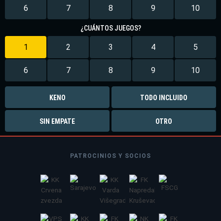
6
7
8
9
10
¿CUÁNTOS JUEGOS?
1
2
3
4
5
6
7
8
9
10
KENO
TODO INCLUIDO
SIN EMPATE
OTRO
PATROCINIOS Y SOCIOS