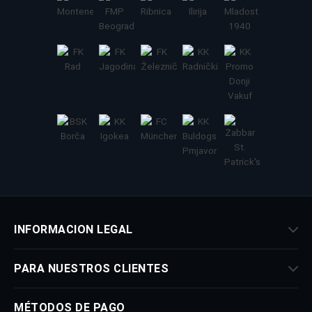
INFORMACION LEGAL
PARA NUESTROS CLIENTES
MÉTODOS DE PAGO