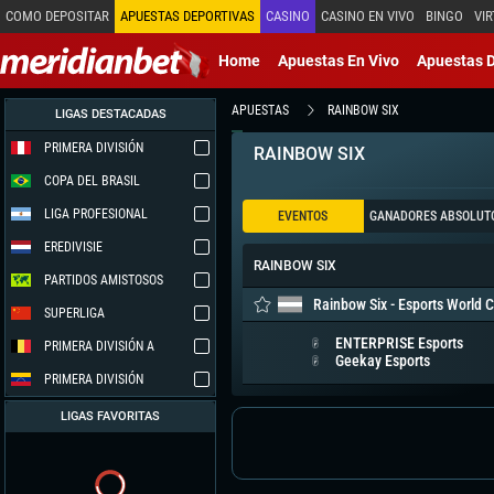
COMO DEPOSITAR
APUESTAS DEPORTIVAS
CASINO
CASINO EN VIVO
BINGO
VI
Home
Apuestas En Vivo
Apuestas D
APUESTAS
RAINBOW SIX
LIGAS DESTACADAS
PRIMERA DIVISIÓN
RAINBOW SIX
COPA DEL BRASIL
LIGA PROFESIONAL
EVENTOS
GANADORES ABSOLUT
EREDIVISIE
RAINBOW SIX
PARTIDOS AMISTOSOS
Rainbow Six - Esports World 
SUPERLIGA
ENTERPRISE Esports
PRIMERA DIVISIÓN A
Geekay Esports
PRIMERA DIVISIÓN
LIGAS FAVORITAS