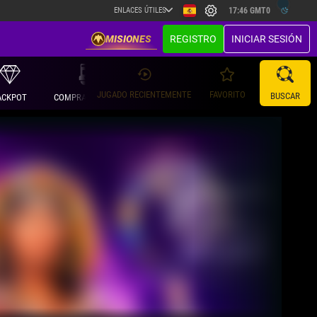
ENLACES ÚTILES
17:46 GMT0
MISIONES
REGISTRO
INICIAR SESIÓN
JUGADO RECIENTEMENTE
FAVORITO
BUSCAR
ACKPOT
COMPRA DE BONO
JUEGOS DE MESA
SLOTS
DROPS