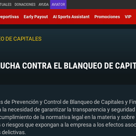
RTUALES
DONACIONES
AYUDA
AVIATOR
eportivas
Early Payout
AI Sports Assistant
Promociones
VIP
O DE CAPITALES
LUCHA CONTRA EL BLANQUEO DE CAPI
as de Prevención y Control de Blanqueo de Capitales y F
la necesidad de garantizar la transparencia y seguridad 
 cumplimiento de la normativa legal en la materia y sobre 
 o riesgos que expongan a la empresa a los efectos asoc
 delictivas.