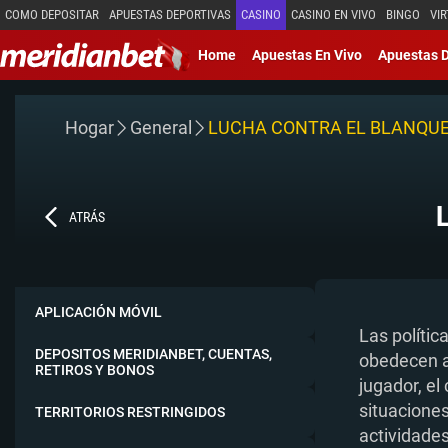
COMO DEPOSITAR
APUESTAS DEPORTIVAS
CASINO
CASINO EN VIVO
BINGO
VI
Home
Apuestas En Vivo
Apuestas D
Hogar
General
LUCHA CONTRA EL BLANQUE
ATRÁS
APLICACIÓN MÓVIL
Las polític
DEPOSITOS MERIDIANBET, CUENTAS,
obedecen a 
RETIROS Y BONOS
jugador, el
situaciones
TERRITORIOS RESTRINGIDOS
actividades