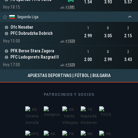
1.54
3.93
5.57
Hoy 18:15
+1081
Segunda Liga
Ofc Nesebar
1
X
2
PFC Dobrudzha Dobrich
2.99
3.05
2.15
Hoy 15:00
+1020
PFK Beroe Stara Zagora
1
X
2
PFC Ludogorets Razgrad II
2.00
2.99
3.43
Hoy 17:00
+1020
APUESTAS DEPORTIVAS | FÚTBOL | BULGARIA
PATROCINIOS Y SOCIOS