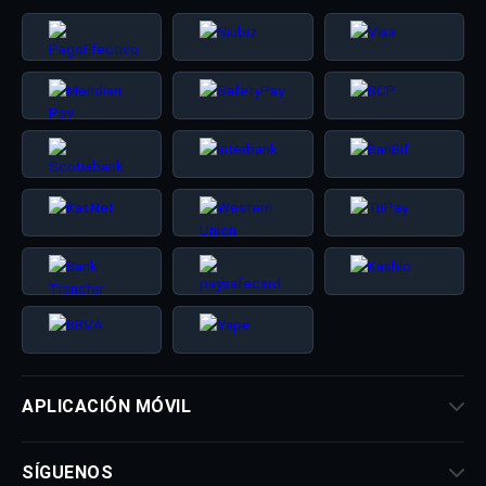
APLICACIÓN MÓVIL
SÍGUENOS