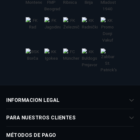
INFORMACION LEGAL
PARA NUESTROS CLIENTES
MÉTODOS DE PAGO