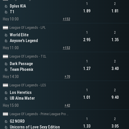
1
2
Dplus KIA
1.89
1.81
T1
Hoy 10:00
+152
League Of Legends - LPL
1
2
World Elite
2.95
1.35
Anyone's Legend
Hoy 11:00
+152
League Of Legends - TCL
1
2
Dark Passage
1.27
3.40
Team Phoenix
Hoy 14:30
+70
League Of Legends - LES
1
2
Los Heretics
1.01
9.40
UB Alma Mater
Hoy 15:00
+42
League Of Legends - Prime League Pro Division
1
2
G2 NORD
1.33
3.05
Unicorns of Love Sexy Edition