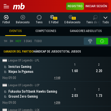
REGISTRO
INICIAR SESIÓN
Todo
Fútbol
Baloncesto
Tenis
E Fútbol
E-Baloncesto
Tenis de mesa
EVENTOS
COMPETICIONES
GANADORES ABSOLUTOS
1H
3H
HOY
3 DÍAS
TODO
GANADOR DEL PARTIDO
HÁNDICAP DE JUEGOS
TOTAL JUEGOS
League Of Legends - LPL
1
2
Invictus Gaming
1.60
2.20
Ninjas In Pyjamas
Hoy 09:00
+160
League Of Legends - LCP
1
2
Fukuoka Softbank Hawks Gaming
2.03
1.73
Ground Zero Gaming
Hoy 09:00
+206
League Of Legends - LCK