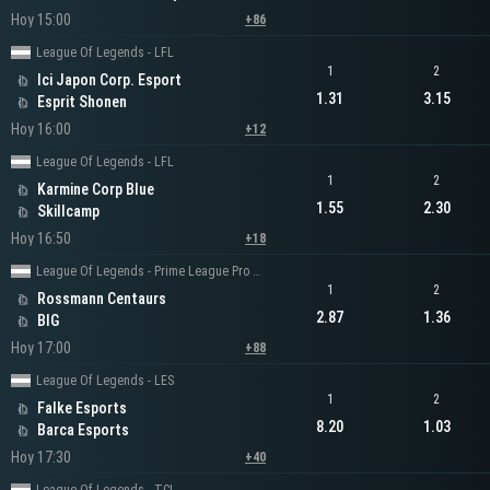
Hoy 15:00
+86
League Of Legends - LFL
1
2
Ici Japon Corp. Esport
1.31
3.15
Esprit Shonen
Hoy 16:00
+12
League Of Legends - LFL
1
2
Karmine Corp Blue
1.55
2.30
Skillcamp
Hoy 16:50
+18
League Of Legends - Prime League Pro Division
1
2
Rossmann Centaurs
2.87
1.36
BIG
Hoy 17:00
+88
League Of Legends - LES
1
2
Falke Esports
8.20
1.03
Barca Esports
Hoy 17:30
+40