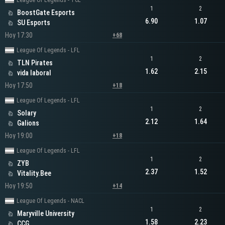
League Of Legends - TCL
1
2
BoostGate Esports
6.90
1.07
SU Esports
Hoy 17:30
+68
League Of Legends - LFL
1
2
TLN Pirates
1.62
2.15
vida laboral
Hoy 17:50
+18
League Of Legends - LFL
1
2
Solary
2.12
1.64
Galions
Hoy 19:00
+18
League Of Legends - LFL
1
2
ZYB
2.37
1.52
Vitality.Bee
Hoy 19:50
+14
League Of Legends - NACL
1
2
Maryville University
1.58
2.23
CCG