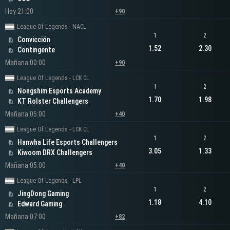
Hoy 21:00
+90
League Of Legends - NACL
1
2
Convicción
1.52
2.30
Contingente
Mañana 00:00
+90
League Of Legends - LCK CL
1
2
Nongshim Esports Academy
1.70
1.98
KT Rolster Challengers
Mañana 05:00
+40
League Of Legends - LCK CL
1
2
Hanwha Life Esports Challengers
3.05
1.33
Kiwoom DRX Challengers
Mañana 05:00
+40
League Of Legends - LPL
1
2
JingDong Gaming
1.18
4.10
Edward Gaming
Mañana 07:00
+82