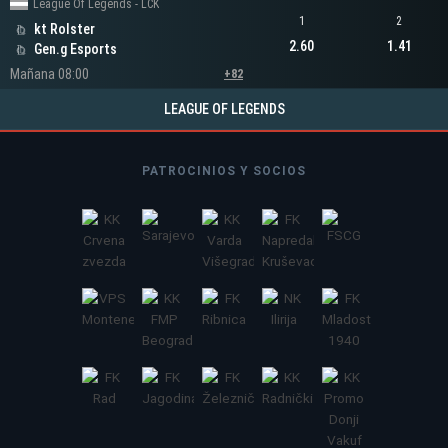
League Of Legends - LCK
1
2
kt Rolster
2.60
1.41
Gen.g Esports
Mañana 08:00
+82
LEAGUE OF LEGENDS
PATROCINIOS Y SOCIOS