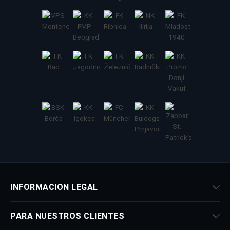
INFORMACION LEGAL
PARA NUESTROS CLIENTES