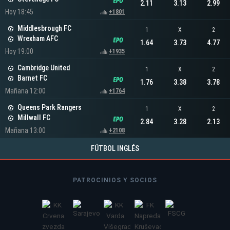
2.11
3.13
2.99
Hoy 18:45
+1801
Middlesbrough FC
1
X
2
Wrexham AFC
1.64
3.73
4.77
Hoy 19:00
+1935
Cambridge United
1
X
2
Barnet FC
1.76
3.38
3.78
Mañana 12:00
+1764
Queens Park Rangers
1
X
2
Millwall FC
2.84
3.28
2.13
Mañana 13:00
+2108
FÚTBOL INGLÉS
PATROCINIOS Y SOCIOS