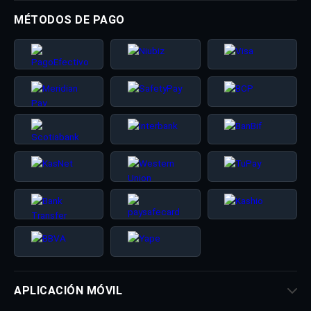
MÉTODOS DE PAGO
APLICACIÓN MÓVIL