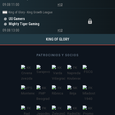
09.08 11:00
+12
King of Glory - King Growth League
UU Gamers
Mighty Tiger Gaming
09.08 13:00
+12
KING OF GLORY
PATROCINIOS Y SOCIOS