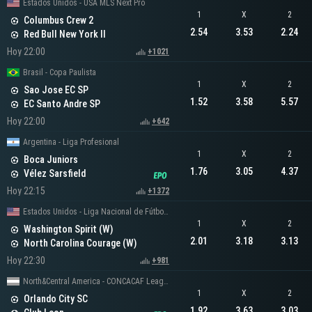
Estados Unidos - USA MLS Next Pro
1
X
2
Columbus Crew 2
2.54
3.53
2.24
Red Bull New York II
Hoy 22:00
+1021
Brasil - Copa Paulista
1
X
2
Sao Jose EC SP
1.52
3.58
5.57
EC Santo Andre SP
Hoy 22:00
+642
Argentina - Liga Profesional
1
X
2
Boca Juniors
1.76
3.05
4.37
Vélez Sarsfield
Hoy 22:15
+1372
Estados Unidos - Liga Nacional de Fútbol Femenina
1
X
2
Washington Spirit (W)
2.01
3.18
3.13
North Carolina Courage (W)
Hoy 22:30
+981
North&Central America - CONCACAF Leagues Cup
1
X
2
Orlando City SC
1.92
3.63
3.03