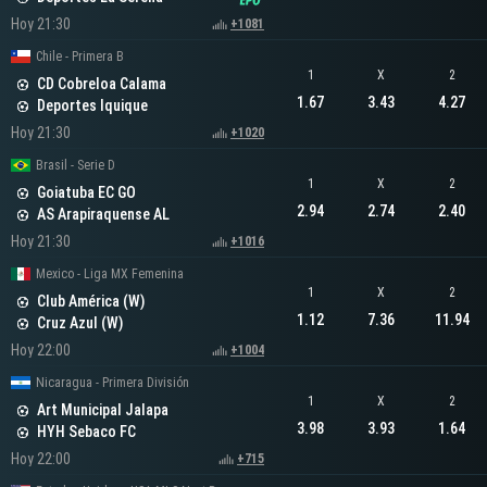
Hoy 21:30
+1081
Chile - Primera B
1
X
2
CD Cobreloa Calama
1.67
3.43
4.27
Deportes Iquique
Hoy 21:30
+1020
Brasil - Serie D
1
X
2
Goiatuba EC GO
2.94
2.74
2.40
AS Arapiraquense AL
Hoy 21:30
+1016
Mexico - Liga MX Femenina
1
X
2
Club América (W)
1.12
7.36
11.94
Cruz Azul (W)
Hoy 22:00
+1004
Nicaragua - Primera División
1
X
2
Art Municipal Jalapa
3.98
3.93
1.64
HYH Sebaco FC
Hoy 22:00
+715