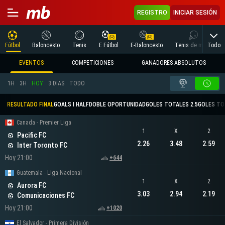
REGISTRO
INICIAR SESIÓN
Todo
Fútbol
Baloncesto
Tenis
E Fútbol
E-Baloncesto
Tenis de mesa
EVENTOS
COMPETICIONES
GANADORES ABSOLUTOS
1H
3H
HOY
3 DÍAS
TODO
RESULTADO FINAL
GOALS I HALF
DOBLE OPORTUNIDAD
GOLES TOTALES 2.5
GOLES TO
Canada - Premier Liga
1
X
2
Pacific FC
2.26
3.48
2.59
Inter Toronto FC
Hoy 21:00
+644
Guatemala - Liga Nacional
1
X
2
Aurora FC
3.03
2.94
2.19
Comunicaciones FC
Hoy 21:00
+1020
El Salvador - Primera División