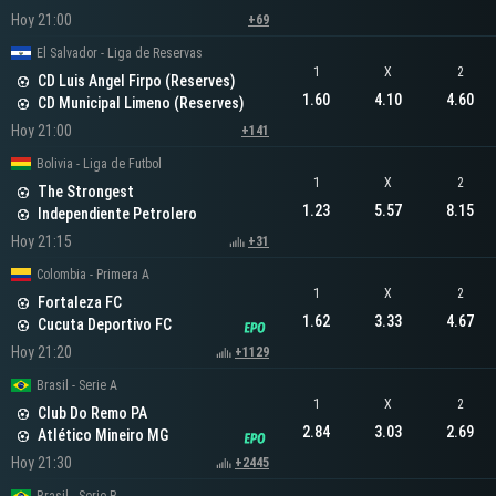
Hoy 21:00
+69
El Salvador - Liga de Reservas
1
X
2
CD Luis Angel Firpo (Reserves)
1.60
4.10
4.60
CD Municipal Limeno (Reserves)
Hoy 21:00
+141
Bolivia - Liga de Futbol
1
X
2
The Strongest
1.23
5.57
8.15
Independiente Petrolero
Hoy 21:15
+31
Colombia - Primera A
1
X
2
Fortaleza FC
1.62
3.33
4.67
Cucuta Deportivo FC
Hoy 21:20
+1129
Brasil - Serie A
1
X
2
Club Do Remo PA
2.84
3.03
2.69
Atlético Mineiro MG
Hoy 21:30
+2445