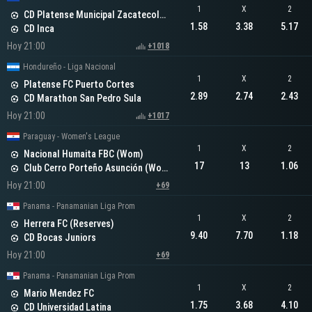
1
X
2
CD Platense Municipal Zacatecoluca
1.58
3.38
5.17
CD Inca
Hoy 21:00
+1018
Hondureño - Liga Nacional
1
X
2
Platense FC Puerto Cortes
2.89
2.74
2.43
CD Marathon San Pedro Sula
Hoy 21:00
+1017
Paraguay - Women's League
1
X
2
Nacional Humaita FBC (Wom)
17
13
1.06
Club Cerro Porteño Asunción (Wom)
Hoy 21:00
+69
Panama - Panamanian Liga Prom
1
X
2
Herrera FC (Reserves)
9.40
7.70
1.18
CD Bocas Juniors
Hoy 21:00
+69
Panama - Panamanian Liga Prom
1
X
2
Mario Mendez FC
1.75
3.68
4.10
CD Universidad Latina