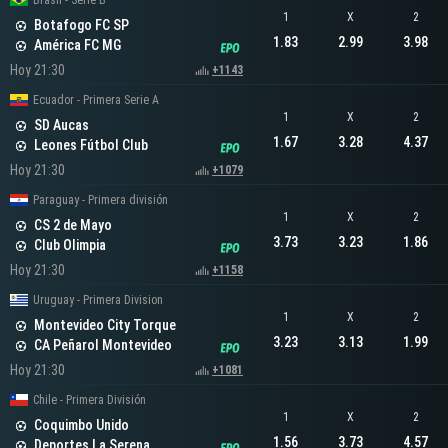
Brasil - Serie B
1
X
2
Botafogo FC SP
1.83
2.99
3.98
América FC MG
Hoy 21:30
+1143
Ecuador - Primera Serie A
1
X
2
SD Aucas
1.67
3.28
4.37
Leones Fútbol Club
Hoy 21:30
+1079
Paraguay - Primera división
1
X
2
CS 2 de Mayo
3.73
3.23
1.86
Club Olimpia
Hoy 21:30
+1158
Uruguay - Primera Division
1
X
2
Montevideo City Torque
3.23
3.13
1.99
CA Peñarol Montevideo
Hoy 21:30
+1081
Chile - Primera División
1
X
2
Coquimbo Unido
1.56
3.73
4.57
Deportes La Serena