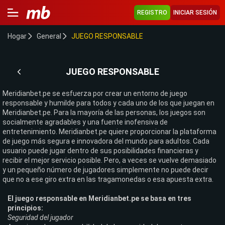
REGISTRO
INICIAR SESIÓN
Hogar
General
JUEGO RESPONSABLE
JUEGO RESPONSABLE
Meridianbet.pe se esfuerza por crear un entorno de juego
responsable y humilde para todos y cada uno de los que juegan en
Meridianbet.pe. Para la mayoría de las personas, los juegos son
socialmente agradables y una fuente inofensiva de
entretenimiento. Meridianbet.pe quiere proporcionar la plataforma
de juego más segura e innovadora del mundo para adultos. Cada
usuario puede jugar dentro de sus posibilidades financieras y
recibir el mejor servicio posible. Pero, a veces se vuelve demasiado
y un pequeño número de jugadores simplemente no puede decir
que no a ese giro extra en las tragamonedas o esa apuesta extra.
El juego responsable en Meridianbet.pe se basa en tres
principios:
Seguridad del jugador