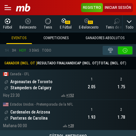
REGISTRO
INICIAR SESIÓN
Todo
Fútbol
Baloncesto
Tenis
E Fútbol
E-Baloncesto
Tenis de mesa
EVENTOS
COMPETICIONES
GANADORES ABSOLUTOS
1H
3H
HOY
3 DÍAS
TODO
GANADOR (INCL. OT )
RESULTADO FINAL
HANDICAP (INCL. OT)
TOTAL (INCL. OT)
Canada - CFL
1
2
Argonautas de Toronto
2.05
1.75
Stampeders de Calgary
Hoy 23:30
+152
Estados Unidos - Pretemporada de la NFL
1
2
Cardenales de Arizona
1.93
1.78
Panteras de Carolina
Mañana 00:00
+20