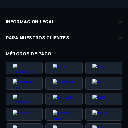
INFORMACION LEGAL
PARA NUESTROS CLIENTES
MÉTODOS DE PAGO