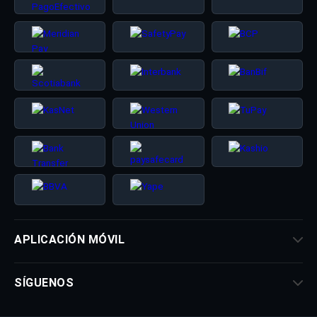
APLICACIÓN MÓVIL
SÍGUENOS