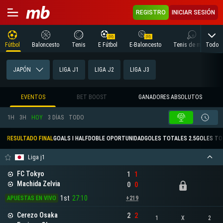
REGISTRO
INICIAR SESIÓN
Todo
Fútbol
Baloncesto
Tenis
E Fútbol
E-Baloncesto
Tenis de mesa
JAPÓN
LIGA J1
LIGA J2
LIGA J3
EVENTOS
BET BOOST
GANADORES ABSOLUTOS
1H
3H
HOY
3 DÍAS
TODO
RESULTADO FINAL
GOALS I HALF
DOBLE OPORTUNIDAD
GOLES TOTALES 2.5
GOLES TO
Liga j1
FC Tokyo
1
1
Machida Zelvia
0
0
1st
27:10
APUESTAS EN VIVO
+219
Cerezo Osaka
2
2
1
X
2