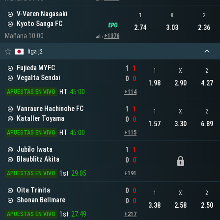
V-Varen Nagasaki
1
X
2
Kyoto Sanga FC
2.74
3.03
2.36
Mañana 10:00
+1376
liga j2
Fujieda MYFC
1
1
1
X
2
Vegalta Sendai
0
0
1.98
2.90
4.27
HT
45:00
APUESTAS EN VIVO
+114
Vanraure Hachinohe FC
1
1
1
X
2
Kataller Toyama
0
0
1.57
3.30
6.89
HT
45:00
APUESTAS EN VIVO
+115
Jubilo Iwata
1
1
Blaublitz Akita
0
0
1st
29:05
APUESTAS EN VIVO
+191
Oita Trinita
0
0
1
X
2
Shonan Bellmare
0
0
3.38
2.58
2.50
1st
27:49
APUESTAS EN VIVO
+217