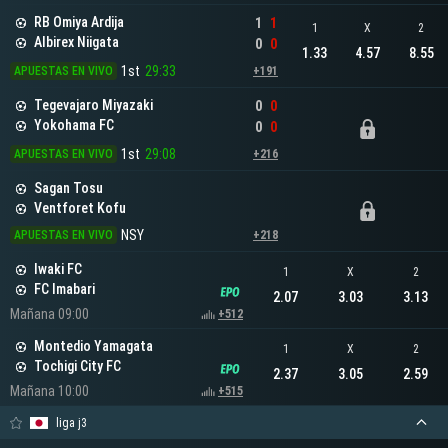
RB Omiya Ardija
1
1
1
X
2
Albirex Niigata
0
0
1.33
4.57
8.55
1st
29:33
APUESTAS EN VIVO
+191
Tegevajaro Miyazaki
0
0
Yokohama FC
0
0
1st
29:08
APUESTAS EN VIVO
+216
Sagan Tosu
Ventforet Kofu
NSY
APUESTAS EN VIVO
+218
Iwaki FC
1
X
2
FC Imabari
2.07
3.03
3.13
Mañana 09:00
+512
Montedio Yamagata
1
X
2
Tochigi City FC
2.37
3.05
2.59
Mañana 10:00
+515
liga j3