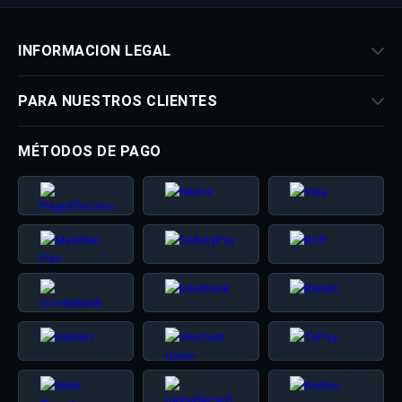
INFORMACION LEGAL
PARA NUESTROS CLIENTES
MÉTODOS DE PAGO