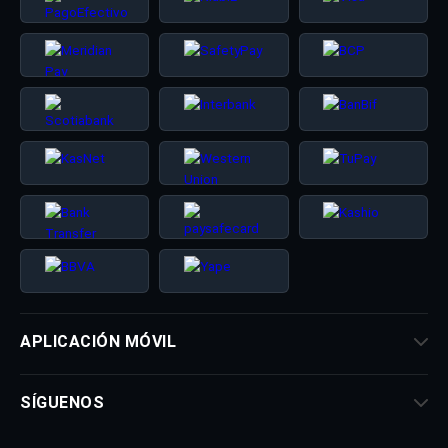
APLICACIÓN MÓVIL
SÍGUENOS