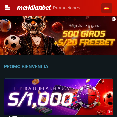
Promociones
PROMO BIENVENIDA