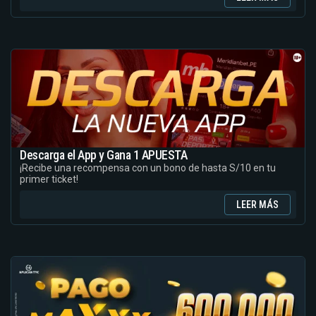
Descarga el App y Gana 1 APUESTA
¡Recibe una recompensa con un bono de hasta S/10 en tu
primer ticket!
LEER MÁS