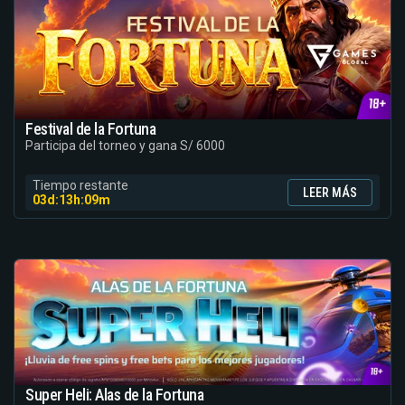
Festival de la Fortuna
Participa del torneo y gana S/ 6000
Tiempo restante
LEER MÁS
03d:13h:09m
Super Heli: Alas de la Fortuna