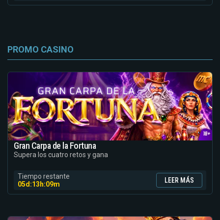
PROMO CASINO
Gran Carpa de la Fortuna
Supera los cuatro retos y gana
Tiempo restante
LEER MÁS
05d:13h:09m