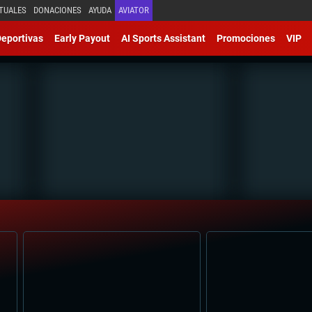
RTUALES
DONACIONES
AYUDA
AVIATOR
eportivas
Early Payout
AI Sports Assistant
Promociones
VIP