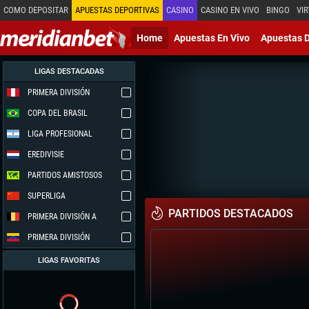
COMO DEPOSITAR
APUESTAS DEPORTIVAS
CASINO
CASINO EN VIVO
BINGO
VI
Home
Apuestas En Vivo
Apuestas D
LIGAS DESTACADAS
PRIMERA DIVISIÓN
COPA DEL BRASIL
LIGA PROFESIONAL
EREDIVISIE
PARTIDOS AMISTOSOS
SUPERLIGA
PARTIDOS DESTACADOS
PRIMERA DIVISIÓN A
PRIMERA DIVISIÓN
LIGAS FAVORITAS