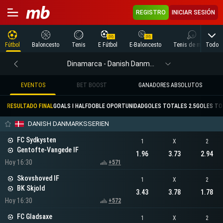
REGISTRO
INICIAR SESIÓN
Todo
Fútbol
Baloncesto
Tenis
E Fútbol
E-Baloncesto
Tenis de mesa
Dinamarca - Danish Danmarksserien
EVENTOS
BET BOOST
GANADORES ABSOLUTOS
RESULTADO FINAL
GOALS I HALF
DOBLE OPORTUNIDAD
GOLES TOTALES 2.5
GOLES TO
DANISH DANMARKSSERIEN
FC Sydkysten
1
X
2
Gentofte-Vangede IF
1.96
3.73
2.94
Hoy 16:30
+571
Skovshoved IF
1
X
2
BK Skjold
3.43
3.78
1.78
Hoy 16:30
+572
FC Gladsaxe
1
X
2