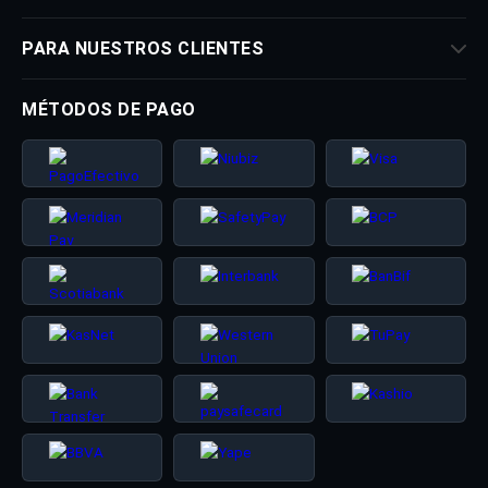
PARA NUESTROS CLIENTES
MÉTODOS DE PAGO