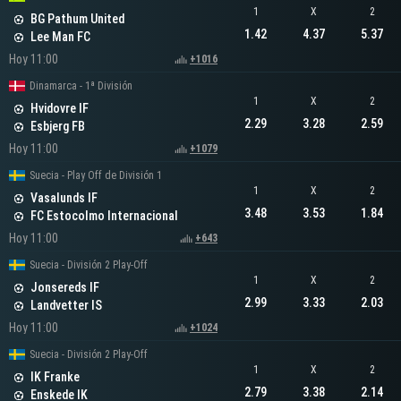
1
X
2
BG Pathum United
1.42
4.37
5.37
Lee Man FC
Hoy 11:00
+1016
Dinamarca - 1ª División
1
X
2
Hvidovre IF
2.29
3.28
2.59
Esbjerg FB
Hoy 11:00
+1079
Suecia - Play Off de División 1
1
X
2
Vasalunds IF
3.48
3.53
1.84
FC Estocolmo Internacional
Hoy 11:00
+643
Suecia - División 2 Play-Off
1
X
2
Jonsereds IF
2.99
3.33
2.03
Landvetter IS
Hoy 11:00
+1024
Suecia - División 2 Play-Off
1
X
2
IK Franke
2.79
3.38
2.14
Enskede IK