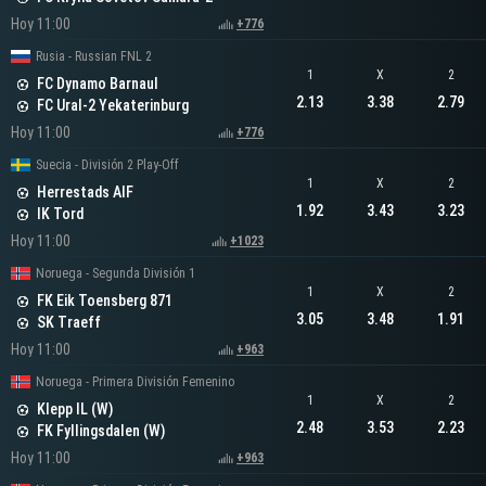
Hoy 11:00
+776
Rusia - Russian FNL 2
1
X
2
FC Dynamo Barnaul
2.13
3.38
2.79
FC Ural-2 Yekaterinburg
Hoy 11:00
+776
Suecia - División 2 Play-Off
1
X
2
Herrestads AIF
1.92
3.43
3.23
IK Tord
Hoy 11:00
+1023
Noruega - Segunda División 1
1
X
2
FK Eik Toensberg 871
3.05
3.48
1.91
SK Traeff
Hoy 11:00
+963
Noruega - Primera División Femenino
1
X
2
Klepp IL (W)
2.48
3.53
2.23
FK Fyllingsdalen (W)
Hoy 11:00
+963