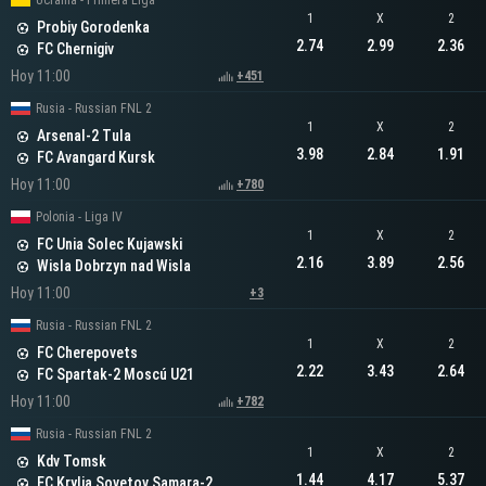
Ucrania - Primera Liga
1
X
2
Probiy Gorodenka
2.74
2.99
2.36
FC Chernigiv
Hoy 11:00
+451
Rusia - Russian FNL 2
1
X
2
Arsenal-2 Tula
3.98
2.84
1.91
FC Avangard Kursk
Hoy 11:00
+780
Polonia - Liga IV
1
X
2
FC Unia Solec Kujawski
2.16
3.89
2.56
Wisla Dobrzyn nad Wisla
Hoy 11:00
+3
Rusia - Russian FNL 2
1
X
2
FC Cherepovets
2.22
3.43
2.64
FC Spartak-2 Moscú U21
Hoy 11:00
+782
Rusia - Russian FNL 2
1
X
2
Kdv Tomsk
1.44
4.17
5.37
FC Krylia Sovetov Samara-2