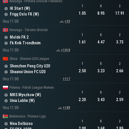
Noruega - Primera División Femenino
1
X
2
IK Start (W)
1.05
8.95
17.91
Frigg Oslo FK (W)
Hoy 11:00
+33
Noruega - Tercera división
1
X
2
Molde FK 2
1.61
4.47
3.73
Fk Kvik Trondheim
Hoy 11:00
+1018
China - Chinese U20 League
1
X
2
Shenzhen Peng City U20
2.50
3.23
2.66
Shaanxi Union FC U20
Hoy 11:00
+117
Polonia - Polish League Women
1
X
2
MKS Myszkow (W)
2.20
3.43
2.59
Unia Lublin (W)
Hoy 11:00
+189
Bielorrusia - Primera Liga
1
X
2
Niva Dolbizno
2.00
3.68
2.89