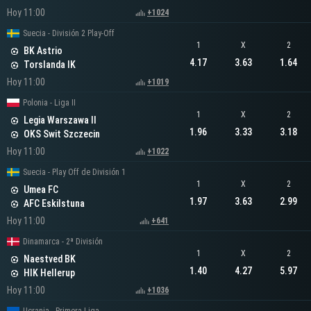
Hoy 11:00
+1024
Suecia - División 2 Play-Off
1
X
2
BK Astrio
4.17
3.63
1.64
Torslanda IK
Hoy 11:00
+1019
Polonia - Liga II
1
X
2
Legia Warszawa II
1.96
3.33
3.18
OKS Swit Szczecin
Hoy 11:00
+1022
Suecia - Play Off de División 1
1
X
2
Umea FC
1.97
3.63
2.99
AFC Eskilstuna
Hoy 11:00
+641
Dinamarca - 2ª División
1
X
2
Naestved BK
1.40
4.27
5.97
HIK Hellerup
Hoy 11:00
+1036