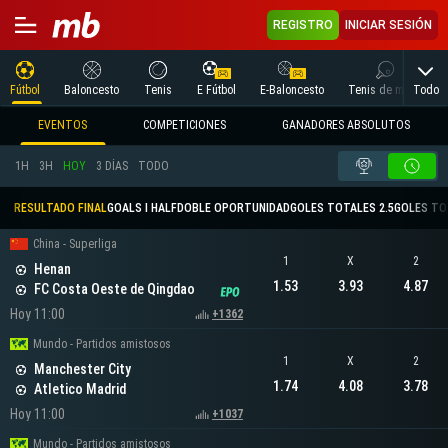
REGISTRO
INICIAR SESIÓN
Todo
Fútbol
Baloncesto
Tenis
E Fútbol
E-Baloncesto
Tenis de mesa
EVENTOS
COMPETICIONES
GANADORES ABSOLUTOS
1H
3H
HOY
3 DÍAS
TODO
RESULTADO FINAL
GOALS I HALF
DOBLE OPORTUNIDAD
GOLES TOTALES 2.5
GOLES TO
China - Superliga
1
X
2
Henan
1.53
3.93
4.87
FC Costa Oeste de Qingdao
Hoy 11:00
+1362
Mundo - Partidos amistosos
1
X
2
Manchester City
1.74
4.08
3.78
Atletico Madrid
Hoy 11:00
+1037
Mundo - Partidos amistosos