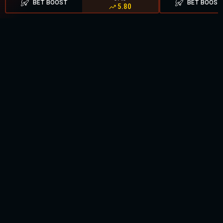
BET BOOST
BET BOOST
5.80