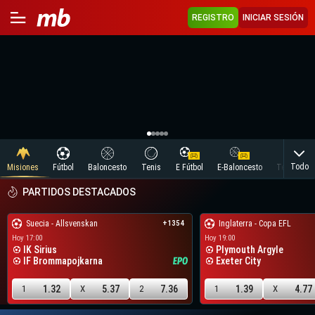
REGISTRO
INICIAR SESIÓN
Todo
Misiones
Fútbol
Baloncesto
Tenis
E Fútbol
E-Baloncesto
Tenis de 
PARTIDOS DESTACADOS
Suecia - Allsvenskan
Inglaterra - Copa EFL
+1354
Hoy 17:00
Hoy 19:00
IK Sirius
Plymouth Argyle
IF Brommapojkarna
Exeter City
1.32
5.37
7.36
1.39
4.77
1
X
2
1
X