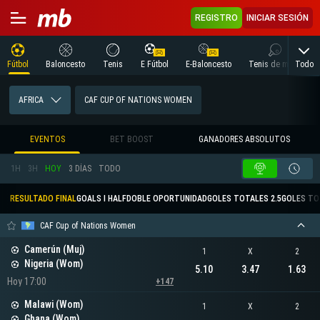
REGISTRO
INICIAR SESIÓN
Todo
Fútbol
Baloncesto
Tenis
E Fútbol
E-Baloncesto
Tenis de mesa
AFRICA
CAF CUP OF NATIONS WOMEN
EVENTOS
BET BOOST
GANADORES ABSOLUTOS
1H
3H
HOY
3 DÍAS
TODO
RESULTADO FINAL
GOALS I HALF
DOBLE OPORTUNIDAD
GOLES TOTALES 2.5
GOLES TO
CAF Cup of Nations Women
Camerún (Muj)
1
X
2
Nigeria (Wom)
5.10
3.47
1.63
Hoy 17:00
+147
Malawi (Wom)
1
X
2
Ghana (Wom)