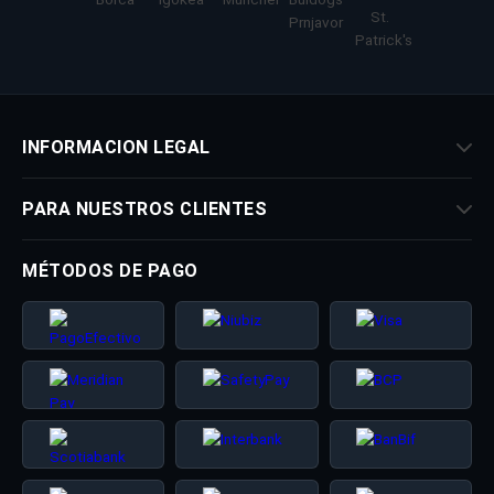
INFORMACION LEGAL
PARA NUESTROS CLIENTES
MÉTODOS DE PAGO