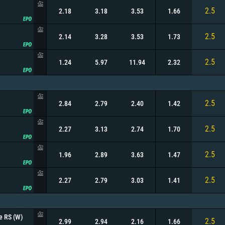
2.5
2.18
3.18
3.53
1.66
2.5
2.14
3.28
3.53
1.73
2.5
1.24
5.97
11.94
2.32
2.5
2.84
2.79
2.40
1.42
2.5
2.27
3.13
2.74
1.70
2.5
1.96
2.89
3.63
1.47
2.5
2.27
2.79
3.03
1.41
e RS (W)
2.5
2.99
2.94
2.16
1.66