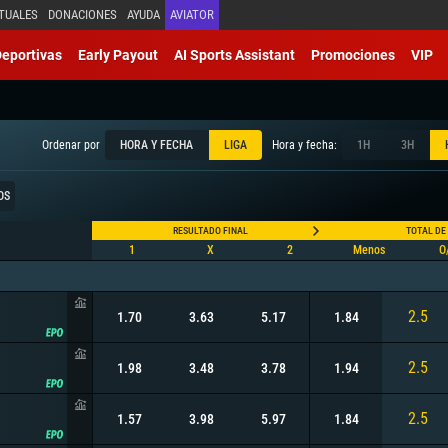
RTUALES
DONACIONES
AYUDA
AVIATOR
eportivas
Early Payout
AI Sports Assistant
Promociones
VIP
Ordenar por
HORA Y FECHA
LIGA
Hora y fecha:
1H
3H
OS
RESULTADO FINAL
TOTAL DE 
1
X
2
Menos
O
2.5
1.70
3.63
5.17
1.84
2.5
1.98
3.48
3.78
1.94
2.5
1.57
3.98
5.97
1.84