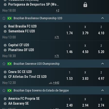
Portuguesa de Desportos SP (Wom)
Hoy 18:00
+2
Brazilian Brasiliense Championship U20
Real Brasilia FC U20
1
X
2
Samambaia FC U20
1.74
3.79
4.10
Hoy 13:00
+71
Capital CF U20
1
X
2
Planaltina-DF U20
1.46
4.50
5.20
Hoy 18:30
+71
Brazilian Cearense U20 Championship
Ceara SC CE U20
1
X
2
CF Atletas Do Tirol CE U20
1.53
3.83
4.97
Hoy 12:30
+642
Brazilian Copa Governo do Estado de Sergipe
America FC Propria SE
1
X
2
AA Guarany SE
2.40
2.94
2.74