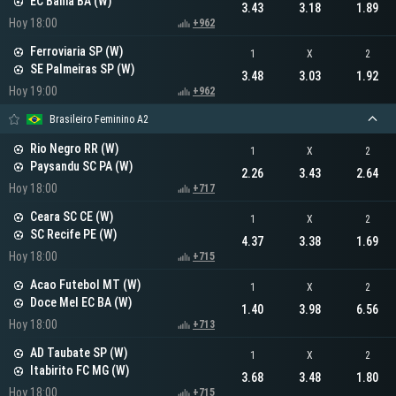
EC Bahia BA (W)
3.43
3.18
1.89
Hoy 18:00
+962
Ferroviaria SP (W)
1
X
2
SE Palmeiras SP (W)
3.48
3.03
1.92
Hoy 19:00
+962
Brasileiro Feminino A2
Rio Negro RR (W)
1
X
2
Paysandu SC PA (W)
2.26
3.43
2.64
Hoy 18:00
+717
Ceara SC CE (W)
1
X
2
SC Recife PE (W)
4.37
3.38
1.69
Hoy 18:00
+715
Acao Futebol MT (W)
1
X
2
Doce Mel EC BA (W)
1.40
3.98
6.56
Hoy 18:00
+713
AD Taubate SP (W)
1
X
2
Itabirito FC MG (W)
3.68
3.48
1.80
Hoy 18:00
+715