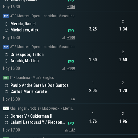
Hoy 16:30
+156
ATP Montreal Open - Individual Masculino
1
2
Merida, Daniel
3.25
1.34
Michelsen, Alex
Hoy 16:30
+100
ATP Montreal Open - Individual Masculino
1
2
Griekspoor, Tallon
1.50
2.60
Arnaldi, Matteo
Hoy 16:30
+100
ITF Londrina - Men's Singles
1
2
Paulo Andre Saraiva Dos Santos
2.05
1.70
Carlos Maria Zarate
Hoy 16:30
+6
Challenger Grodzisk Mazowiecki - Men's Doubles
1
2
Cornea V / Cukierman D
1.76
1.96
Lalami Laaroussi Y / Pieczonka F
Hoy 17:00
+32