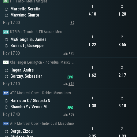
ITF Fano - Men's Singles
1
2
Marcello Serafini
4.10
1.20
Massimo Giunta
Hoy 17:00
+6
UTR Pro Tennis - UTR Auburn Men
1
2
McGloughlin, James
1.22
3.55
Bonaiuti, Giuseppe
Hoy 17:00
+20
Challenger Lexington - Individual Masculino
1
2
Ilagan, Andre
1.62
2.17
Gorzny, Sebastian
Hoy 17:10
+34
ATP Montreal Open - Dobles Masculinos
1
2
Harrison C / Skupski N
1.38
3.10
Bhambri Y / Venus M
Hoy 17:40
+32
ATP Montreal Open - Individual Masculino
1
2
Bergs, Zizou
3.35
1.33