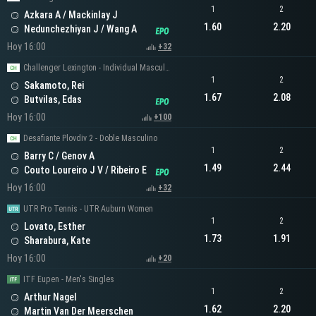
1
2
Azkara A / Mackinlay J
1.60
2.20
Nedunchezhiyan J / Wang A
Hoy 16:00
+32
Challenger Lexington - Individual Masculino
1
2
Sakamoto, Rei
1.67
2.08
Butvilas, Edas
Hoy 16:00
+100
Desafiante Plovdiv 2 - Doble Masculino
1
2
Barry C / Genov A
1.49
2.44
Couto Loureiro J V / Ribeiro E
Hoy 16:00
+32
UTR Pro Tennis - UTR Auburn Women
1
2
Lovato, Esther
1.73
1.91
Sharabura, Kate
Hoy 16:00
+20
ITF Eupen - Men's Singles
1
2
Arthur Nagel
1.62
2.20
Martin Van Der Meerschen