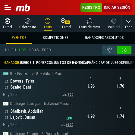
REGISTRO
INICIAR SESIÓN
Todo
Fútbol
Baloncesto
Tenis
E Fútbol
Tenis de mesa
Voleibol
Arte
EVENTOS
COMPETICIONES
GANADORES ABSOLUTOS
1H
3H
HOY
3 DÍAS
TODO
GANADOR
JUEGOS 1. PONER
CONJUNTOS DE H�NDICAP
HÁNDICAP DE JUEGOS
PRIMER 
UTR Pro Tennis - UTR Auburn Men
1
2
Bowers, Tyler
1.96
1.70
Szabo, Dani
Hoy 15:50
+20
Challenger Lexington - Individual Masculino
1
2
Shelbayh, Abdullah
1.98
1.74
Lajovic, Dusan
Hoy 16:00
+100
Challenger Estambul 2 - Dobles Masculinos