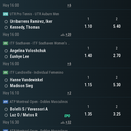
Hoy 16:00
+6
UTR Pro Tennis - UTR Auburn Men
1
2
Urribarrens Ramirez, Iker
1.10
5.40
Kennedy, Thomas
Hoy 16:00
+20
ITF Southaven - ITF Southaven Women's Singles
1
2
Angelina Voloshchuk
1.40
2.70
Eunhye Lee
Hoy 16:00
+6
ITF Landisville - Individual Femenino
1
2
Hanne Vandewinkel
1.15
5.30
Madison Sieg
Hoy 16:10
+2
ATP Montreal Open - Dobles Masculinos
1
2
Bolelli S / Vavassori A
1.35
3.25
Luz O / Matos R
Hoy 16:30
+32