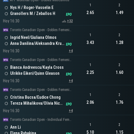
ATP Montreal Open - Dobles Masculinos
1
2
Nys H / Roger-Vasselin E
2.65
1.49
Granollers M / Zeballos H
Hoy 16:30
+32
Toronto Canadian Open - Dobles Femeninos
1
2
Ingrid Neel/Giuliana Olmos
3.43
1.28
Anna Danilina/Aleksandra Krunic
Hoy 16:30
+4
Toronto Canadian Open - Dobles Femeninos
1
2
Bianca Andreescu/Kayla Cross
2.25
1.60
Ulrikke Eikeri/Quinn Gleason
Hoy 16:30
+4
Toronto Canadian Open - Dobles Femeninos
1
2
Cristina Bucsa/Eudice Chong
2.06
1.76
Tereza Mihalikova/Olivia Nicholls
Hoy 16:30
+4
Toronto Canadian Open - Individual Femenino
1
2
Ann Li
5.10
1.15
Elena Rybakina