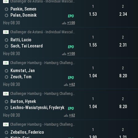
Challenger de Astaná - Individual Masculino
1
2
Pankin, Semen
1.53
2.34
Palan, Dominik
Hoy 08:30
+100
Challenger de Astaná - Individual Masculino
1
2
Ratti, Lucio
1.55
2.31
Sach, Tai Leonard
Hoy 08:30
+100
Challenger Hamburg - Hamburg Challenger Men's Singles
1
2
Kumstat, Jan
1.04
8.20
Zeuch, Tom
Hoy 08:30
+62
Challenger Hamburg - Hamburg Challenger Men's Singles
1
2
Barton, Hynek
1.04
8.20
Lechno-Wasiutynski, Fryderyk
Hoy 08:30
+62
Challenger Hamburg - Hamburg Challenger Men's Singles
1
2
Zeballos, Federico
3.90
1.21