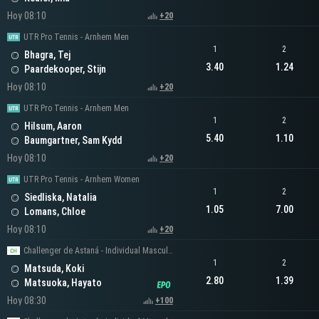
Hoy 08:10
+20
UTR Pro Tennis - Arnhem Men
1
2
Bhagra, Tej
3.40
1.24
Paardekooper, Stijn
Hoy 08:10
+20
UTR Pro Tennis - Arnhem Men
1
2
Hilsum, Aaron
5.40
1.10
Baumgartner, Sam Kydd
Hoy 08:10
+20
UTR Pro Tennis - Arnhem Women
1
2
Siedliska, Natalia
1.05
7.00
Lomans, Chloe
Hoy 08:10
+20
Challenger de Astaná - Individual Masculino
1
2
Matsuda, Koki
2.80
1.39
Matsuoka, Hayato
Hoy 08:30
+100