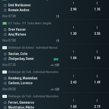
1
2
Emil Matikainen
2.90
1.35
Romain Andres
Hoy 07:08
+6
ITF Turku - ITF Turku Men's Singles
1
2
Oren Vasser
1.30
3.05
Anuj Watane
Hoy 07:08
+6
Challenger de Astaná - Individual Masculino
1
2
Sinclair, Colin
1.84
1.86
Zhalgasbay, Damir
Hoy 07:20
+60
Challenger de Todi - Individual Masculino
1
2
Homberg, Maximilian
2.43
1.49
Carboni, Lorenzo
Hoy 08:00
+60
Challenger de Todi - Individual Masculino
1
2
Ferrari, Gianmarco
1.60
2.19
Mashtakov, Nikita