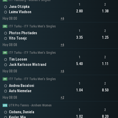
ITF Hamburg - Women's Singles
1
2
Jana Otzipka
2.80
1.38
Laima Vladson
Hoy 08:00
+6
ITF Turku - ITF Turku Men's Singles
1
2
Photos Photiades
3.35
1.25
Vito Tonejc
Hoy 08:08
+6
ITF Turku - ITF Turku Men's Singles
1
2
Tim Loosen
5.40
1.11
Jack Karlsson Wistrand
Hoy 08:08
+6
ITF Turku - ITF Turku Men's Singles
1
2
Andrea Bacaloni
1.04
8.50
Aatu Niemelae
Hoy 08:08
+2
UTR Pro Tennis - Arnhem Women
1
2
Ciobanu, Daniela
1.02
8.20
Keuler, Mia