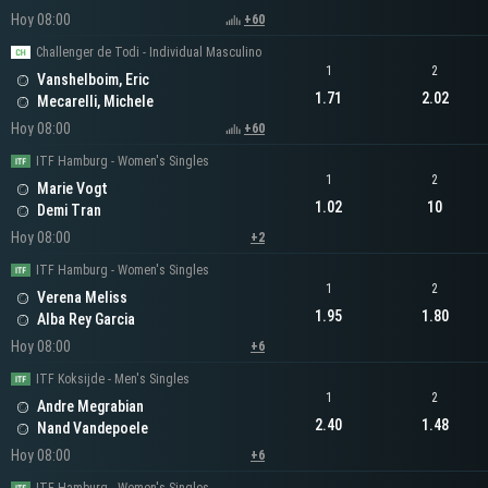
Hoy 08:00
+60
Challenger de Todi - Individual Masculino
1
2
Vanshelboim, Eric
1.71
2.02
Mecarelli, Michele
Hoy 08:00
+60
ITF Hamburg - Women's Singles
1
2
Marie Vogt
1.02
10
Demi Tran
Hoy 08:00
+2
ITF Hamburg - Women's Singles
1
2
Verena Meliss
1.95
1.80
Alba Rey Garcia
Hoy 08:00
+6
ITF Koksijde - Men's Singles
1
2
Andre Megrabian
2.40
1.48
Nand Vandepoele
Hoy 08:00
+6