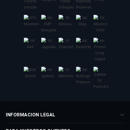
INFORMACION LEGAL