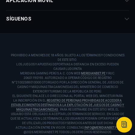
APLICACIÓN MÓVIL
SÍGUENOS
PROHIBIDO A MENORES DE 18 AÑOS. SUJETO A LOS TÉRMINOS Y CONDICIONES
DE ESTE SITIO.
LOS JUEGOS Y APUESTAS DEPORTIVAS A DISTANCIA EN EXCESO PUEDEN
CAUSAR LUDOPATÍA
MERIDIAN GAMING PERÚ S.A.C. CON WEB
MERIDIANBET.PE
Y RUC:
20601190193. AUTORIZADO A OPERAR CÓDIGO DE REGISTRO
N°21002588010000 OTORGADO POR LA DIRECCIÓN GENERAL DE JUEGOS DE
CASINO Y MÁQUINAS TRAGAMONEDAS DEL MINISTERIO DE COMERCIO
EXTERIOR Y TURISMO DE LA REPÚBLICA DE PERÚ.
EL SIGUIENTE ENLACE LO DIRECCIONA AL PORTAL WEB DEL MINCETUR PARA
LA INSCRIPCIÓN EN EL
REGISTRO DE PERSONAS PROHIBIDAS DE ACCEDER A
ESTABLECIMIENTOS DESTINADOS A LA EXPLOTACIÓN DE JUEGOS DE CASINO Y
MÁQUINAS TRAGAMONEDAS
. PARA REGISTRARSE EN ESTE SITIO WEB, EL
USUARIO ESTÁ OBLIGADO A ACEPTAR LOS TÉRMINOS DE SERVICIO. EN CASO DE
QUE SE ACTUALICEN LOS TÉRMINOS, LOS USUARIOS PODRÁN OPTAR POR DEJAR
DE UTILIZAR LOS PRODUCTOS Y SERVICIOS ANTES DE QUE DICHA
ACTUALIZACIÓN ENTRE EN VIGOR. CONSULTAS
INFO@MERIDIANBET.PE
.
@2026 MERIDIANBET.PE TODOS LOS DERECHOS RESERVADOS