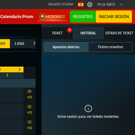
ENLACES ÚTILES
09:26 GMT0
Calendario Promo
MISIONES
REGISTRO
INICIAR SESIÓN
TICKET
HISTORIAL
ESTADO DE TICKET
HOY
3 DÍAS
TODO
Apuestas abiertas
Tickets resueltos
O
2
+32
+32
Inicie sesión para ver tickets recientes.
+32