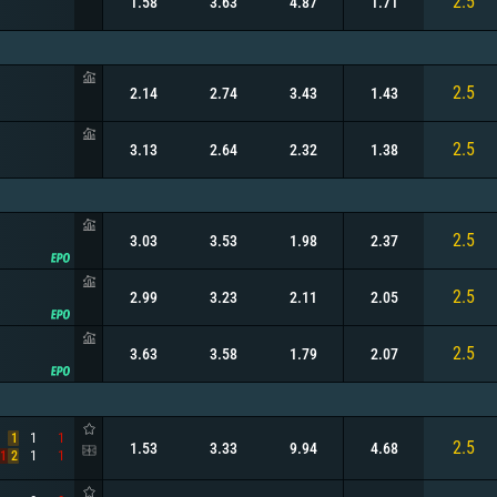
2.5
1.58
3.63
4.87
1.71
2.5
2.14
2.74
3.43
1.43
2.5
3.13
2.64
2.32
1.38
2.5
3.03
3.53
1.98
2.37
2.5
2.99
3.23
2.11
2.05
2.5
3.63
3.58
1.79
2.07
1
1
2.5
1.53
3.33
9.94
4.68
1
1