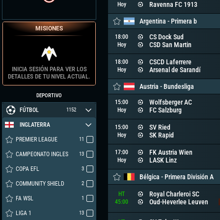
Ravenna FC 1913
Hoy
Argentina - Primera b
MISIONES
CS Dock Sud
18:00
CSD San Martin
Hoy
CSCD Laferrere
18:00
INICIA SESIÓN PARA VER LOS
Arsenal de Sarandí
Hoy
DETALLES DE TU NIVEL ACTUAL.
Austria - Bundesliga
DEPORTIVO
Wolfsberger AC
15:00
FC Salzburg
FÚTBOL
1152
Hoy
INGLATERRA
SV Ried
15:00
SK Rapid
Hoy
PREMIER LEAGUE
11
FK Austria Wien
17:00
CAMPEONATO INGLES
13
LASK Linz
Hoy
COPA EFL
3
Bélgica - Primera División A
COMMUNITY SHIELD
2
Royal Charleroi SC
HT
FA WSL
1
Oud-Heverlee Leuven
45:00
LIGA 1
13