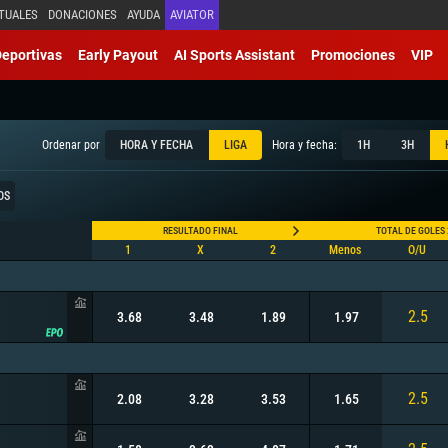
RTUALES
DONACIONES
AYUDA
AVIATOR
eportivas
Early Payout
AI Sports Assistant
Promociones
VIP
Ordenar por
HORA Y FECHA
LIGA
Hora y fecha:
1H
3H
OS
RESULTADO FINAL
TOTAL DE GOLES 
1
X
2
Menos
O/U
2.5
3.68
3.48
1.89
1.97
2.5
2.08
3.28
3.53
1.65