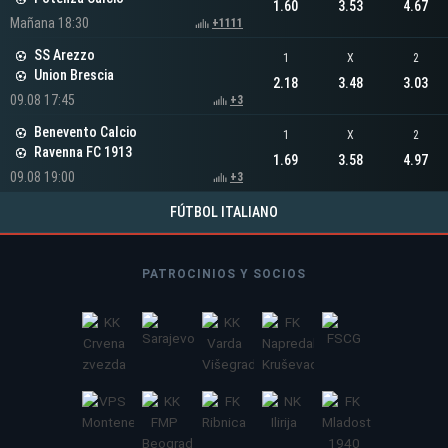
1.60
3.53
4.67
Mañana 18:30
+1111
SS Arezzo
1
X
2
Union Brescia
2.18
3.48
3.03
09.08 17:45
+3
Benevento Calcio
1
X
2
Ravenna FC 1913
1.69
3.58
4.97
09.08 19:00
+3
FÚTBOL ITALIANO
PATROCINIOS Y SOCIOS