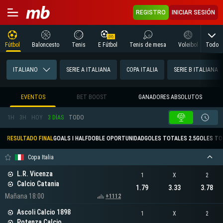
REGISTRO
INICIAR SESIÓN
Todo
Fútbol
Baloncesto
Tenis
E Fútbol
Tenis de mesa
Voleibol
Arte
ITALIANO
SERIE A ITALIANA
COPA ITALIA
SERIE B ITALIANA
EVENTOS
BET BOOST
GANADORES ABSOLUTOS
1H
3H
HOY
3 DÍAS
TODO
RESULTADO FINAL
GOALS I HALF
DOBLE OPORTUNIDAD
GOLES TOTALES 2.5
GOLES TO
Copa Italia
L.R. Vicenza
1
X
2
Calcio Catania
1.79
3.33
3.78
Mañana 18:00
+1112
Ascoli Calcio 1898
1
X
2
Potenza Calcio