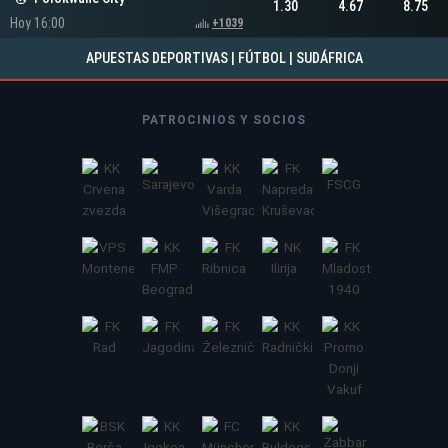
1.30
4.67
8.75
Hoy 16:00
+1039
APUESTAS DEPORTIVAS | FÚTBOL | SUDÁFRICA
PATROCINIOS Y SOCIOS