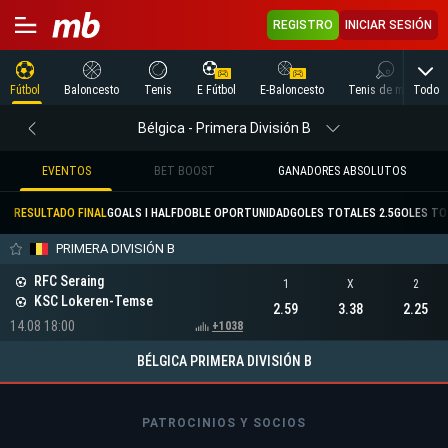
REGISTRO
INICIAR SESIÓN
Todo
Fútbol
Baloncesto
Tenis
E Fútbol
E-Baloncesto
Tenis de mesa
Bélgica - Primera División B
EVENTOS
BET BOOST
GANADORES ABSOLUTOS
RESULTADO FINAL
GOALS I HALF
DOBLE OPORTUNIDAD
GOLES TOTALES 2.5
GOLES TO
PRIMERA DIVISIÓN B
RFC Seraing
1
X
2
KSC Lokeren-Temse
2.59
3.38
2.25
14.08 18:00
+1038
BÉLGICA PRIMERA DIVISIÓN B
PATROCINIOS Y SOCIOS