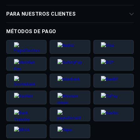
PARA NUESTROS CLIENTES
MÉTODOS DE PAGO