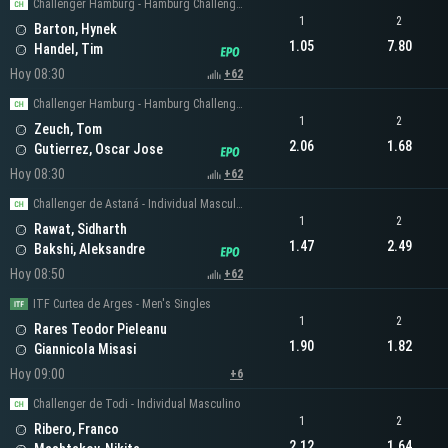
Challenger Hamburg - Hamburg Challenger Men's Singles
1
2
Barton, Hynek
1.05
7.80
Handel, Tim
Hoy 08:30
+62
Challenger Hamburg - Hamburg Challenger Men's Singles
1
2
Zeuch, Tom
2.06
1.68
Gutierrez, Oscar Jose
Hoy 08:30
+62
Challenger de Astaná - Individual Masculino
1
2
Rawat, Sidharth
1.47
2.49
Bakshi, Aleksandre
Hoy 08:50
+62
ITF Curtea de Arges - Men's Singles
1
2
Rares Teodor Pieleanu
1.90
1.82
Giannicola Misasi
Hoy 09:00
+6
Challenger de Todi - Individual Masculino
1
2
Ribero, Franco
2.12
1.64