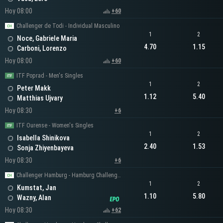
Hoy 08:00
+60
Challenger de Todi - Individual Masculino
1
2
Noce, Gabriele Maria
4.70
1.15
Carboni, Lorenzo
Hoy 08:00
+60
ITF Poprad - Men's Singles
1
2
Peter Makk
1.12
5.40
Matthias Ujvary
Hoy 08:30
+6
ITF Ourense - Women's Singles
1
2
Isabella Shinikova
2.40
1.53
Sonja Zhiyenbayeva
Hoy 08:30
+6
Challenger Hamburg - Hamburg Challenger Men's Singles
1
2
Kumstat, Jan
1.10
5.80
Wazny, Alan
Hoy 08:30
+62