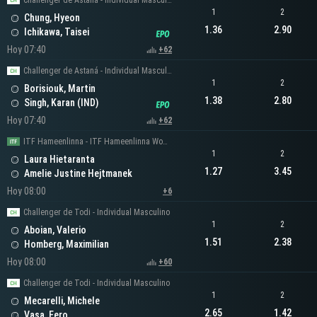
Challenger de Astaná - Individual Masculino
1
2
Chung, Hyeon
1.36
2.90
Ichikawa, Taisei
Hoy 07:40
+62
Challenger de Astaná - Individual Masculino
1
2
Borisiouk, Martin
1.38
2.80
Singh, Karan (IND)
Hoy 07:40
+62
ITF Hameenlinna - ITF Hameenlinna Women's Singles
1
2
Laura Hietaranta
1.27
3.45
Amelie Justine Hejtmanek
Hoy 08:00
+6
Challenger de Todi - Individual Masculino
1
2
Aboian, Valerio
1.51
2.38
Homberg, Maximilian
Hoy 08:00
+60
Challenger de Todi - Individual Masculino
1
2
Mecarelli, Michele
2.65
1.42
Vasa, Eero