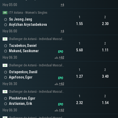
Hoy 05:00
+6
ITF Astana - Women's Singles
1
2
Su Jeong Jang
1.55
2.30
Asylzhan Arystanbekova
Hoy 06:00
+6
Challenger de Astaná - Individual Masculino
1
2
Tazabekov, Daniel
5.60
1.11
Mukund, Sasikumar
Hoy 06:30
+62
Challenger de Astaná - Individual Masculino
1
2
Ostapenkov, Daniil
1.27
3.40
Agafonov, Egor
Hoy 06:30
+62
Challenger de Astaná - Individual Masculino
1
2
Pleshivtsev, Egor
2.32
1.54
Arutiunian, Erik
Hoy 06:30
+62