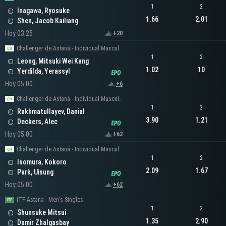
1
2
Inagawa, Ryosuke
1.66
2.01
Shen, Jacob Kailiang
Hoy 03:25
+20
Challenger de Astaná - Individual Masculino
1
2
Leong, Mitsuki Wei Kang
1.02
10
Yerdilda, Yerassyl
Hoy 05:00
+6
Challenger de Astaná - Individual Masculino
1
2
Rakhmatullayev, Danial
3.90
1.21
Deckers, Alec
Hoy 05:00
+62
Challenger de Astaná - Individual Masculino
1
2
Isomura, Kokoro
2.09
1.67
Park, Uisung
Hoy 05:00
+62
ITF Astana - Men's Singles
1
2
Shunsuke Mitsui
1.35
2.90
Damir Zhalgasbay