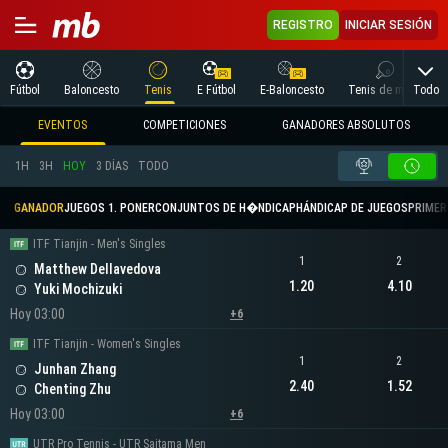
REGISTRO
INICIAR SESIÓN
Todo
Fútbol
Baloncesto
Tenis
E Fútbol
E-Baloncesto
Tenis de mesa
EVENTOS
COMPETICIONES
GANADORES ABSOLUTOS
1H
3H
HOY
3 DÍAS
TODO
GANADOR
JUEGOS 1. PONER
CONJUNTOS DE H�NDICAP
HÁNDICAP DE JUEGOS
PRIMER 
ITF Tianjin - Men's Singles
1
2
Matthew Dellavedova
1.20
4.10
Yuki Mochizuki
Hoy 03:00
+6
ITF Tianjin - Women's Singles
1
2
Junhan Zhang
2.40
1.52
Chenting Zhu
Hoy 03:00
+6
UTR Pro Tennis - UTR Saitama Men