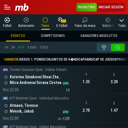
REGISTRO
INICIAR SESIÓN
Todo
Fútbol
Baloncesto
Tenis
E Fútbol
Tenis de mesa
Voleibol
Arte
EVENTOS
COMPETICIONES
GANADORES ABSOLUTOS
1H
3H
HOY
3 DÍAS
TODO
GANADOR
JUEGOS 1. PONER
CONJUNTOS DE H�NDICAP
HÁNDICAP DE JUEGOS
PRIMER 
Toronto Canadian Open - Dobles Femeninos
1
2
Katerina Siniakova/Shuai Zhang
1.35
3.20
Mirra Andreeva/Sorana Cirstea
Hoy 22:00
+4
ATP Montreal Open - Individual Masculino
1
2
Atmane, Terence
2.70
1.47
Mensik, Jakub
Hoy 22:00
+100
ATP Montreal Open - Dobles Masculinos