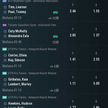
ATP Montreal Open - Individual Masculino
1
2
Tien, Learner
2.46
1.55
Paul, Tommy
Mañana 00:10
+100
Toronto Canadian Open - Individual Femenino
1
2
Caty McNally
2.85
1.37
Alexandra Eala
Mañana 00:40
+162
UTR Pro Tennis - Newport Beach Women
1
2
Center, Olivia
1.41
2.55
Kay, Simone
Mañana 01:10
+20
UTR Pro Tennis - Newport Beach Women
1
2
Giribalan, Kaia
1.11
5.00
Lambert, Marley
Mañana 01:10
+20
UTR Pro Tennis - Newport Beach Women
1
2
Hawkins, Hudson
1.77
1.86