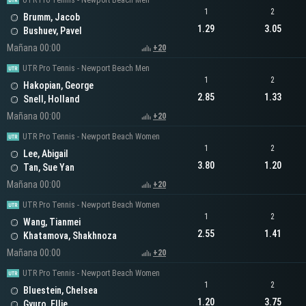
UTR Pro Tennis - Newport Beach Men
1
2
Brumm, Jacob
1.29
3.05
Bushuev, Pavel
Mañana 00:00
+20
UTR Pro Tennis - Newport Beach Men
1
2
Hakopian, George
2.85
1.33
Snell, Holland
Mañana 00:00
+20
UTR Pro Tennis - Newport Beach Women
1
2
Lee, Abigail
3.80
1.20
Tan, Sue Yan
Mañana 00:00
+20
UTR Pro Tennis - Newport Beach Women
1
2
Wang, Tianmei
2.55
1.41
Khatamova, Shakhnoza
Mañana 00:00
+20
UTR Pro Tennis - Newport Beach Women
1
2
Bluestein, Chelsea
1.20
3.75
Gyuro, Ellie