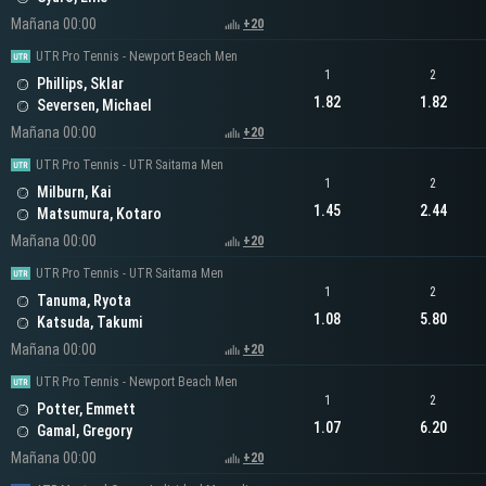
Mañana 00:00
+20
UTR Pro Tennis - Newport Beach Men
1
2
Phillips, Sklar
1.82
1.82
Seversen, Michael
Mañana 00:00
+20
UTR Pro Tennis - UTR Saitama Men
1
2
Milburn, Kai
1.45
2.44
Matsumura, Kotaro
Mañana 00:00
+20
UTR Pro Tennis - UTR Saitama Men
1
2
Tanuma, Ryota
1.08
5.80
Katsuda, Takumi
Mañana 00:00
+20
UTR Pro Tennis - Newport Beach Men
1
2
Potter, Emmett
1.07
6.20
Gamal, Gregory
Mañana 00:00
+20