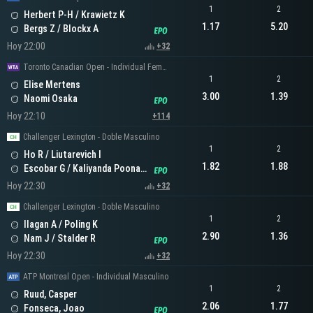
1
2
Herbert P-H / Krawietz K
1.17
5.20
Bergs Z / Blockx A
Hoy 22:00
+32
Toronto Canadian Open - Individual Femenino
1
2
Elise Mertens
3.00
1.39
Naomi Osaka
Hoy 22:10
+114
Challenger Lexington - Doble Masculino
1
2
Ho R / Liutarevich I
1.82
1.88
Escobar G / Kaliyanda Poonacha N
Hoy 22:30
+32
Challenger Lexington - Doble Masculino
1
2
Ilagan A / Poling K
2.90
1.36
Nam J / Stalder R
Hoy 22:30
+32
ATP Montreal Open - Individual Masculino
1
2
Ruud, Casper
2.06
1.77
Fonseca, Joao