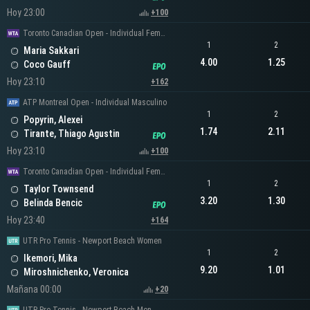
Hoy 23:00
+100
Toronto Canadian Open - Individual Femenino
1
2
Maria Sakkari
4.00
1.25
Coco Gauff
Hoy 23:10
+162
ATP Montreal Open - Individual Masculino
1
2
Popyrin, Alexei
1.74
2.11
Tirante, Thiago Agustin
Hoy 23:10
+100
Toronto Canadian Open - Individual Femenino
1
2
Taylor Townsend
3.20
1.30
Belinda Bencic
Hoy 23:40
+164
UTR Pro Tennis - Newport Beach Women
1
2
Ikemori, Mika
9.20
1.01
Miroshnichenko, Veronica
Mañana 00:00
+20