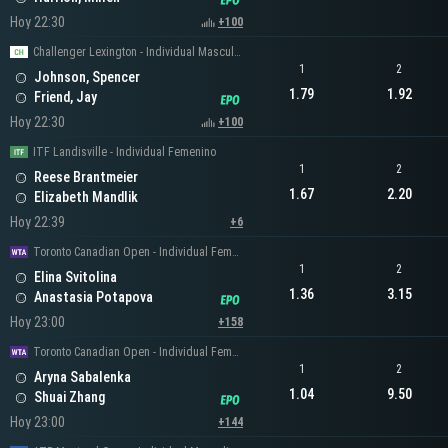
Hoy 22:30
+100
Challenger Lexington - Individual Masculino
1
2
Johnson, Spencer
1.79
1.92
Friend, Jay
Hoy 22:30
+100
ITF Landisville - Individual Femenino
1
2
Reese Brantmeier
1.67
2.20
Elizabeth Mandlik
Hoy 22:39
+6
Toronto Canadian Open - Individual Femenino
1
2
Elina Svitolina
1.36
3.15
Anastasia Potapova
Hoy 23:00
+158
Toronto Canadian Open - Individual Femenino
1
2
Aryna Sabalenka
1.04
9.50
Shuai Zhang
Hoy 23:00
+144