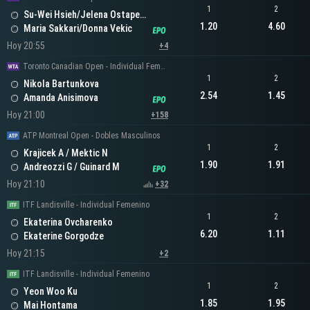
1
2
Su-Wei Hsieh/Jelena Ostapenko
1.20
4.60
Maria Sakkari/Donna Vekic
Hoy 20:55
+4
Toronto Canadian Open - Individual Femenino
1
2
Nikola Bartunkova
2.54
1.45
Amanda Anisimova
Hoy 21:00
+158
ATP Montreal Open - Dobles Masculinos
1
2
Krajicek A / Mektic N
1.90
1.91
Andreozzi G / Guinard M
Hoy 21:10
+32
ITF Landisville - Individual Femenino
1
2
Ekaterina Ovcharenko
6.20
1.11
Ekaterine Gorgodze
Hoy 21:15
+2
ITF Landisville - Individual Femenino
1
2
Yeon Woo Ku
1.85
1.95
Mai Hontama