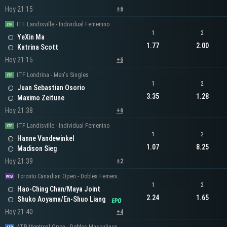
Hoy 21:15
+6
ITF Landisville - Individual Femenino
1
2
YeXin Ma
1.77
2.00
Katrina Scott
Hoy 21:15
+6
ITF Londrina - Men's Singles
1
2
Juan Sebastian Osorio
3.35
1.28
Maximo Zeitune
Hoy 21:38
+6
ITF Landisville - Individual Femenino
1
2
Hanne Vandewinkel
1.07
8.25
Madison Sieg
Hoy 21:39
+2
Toronto Canadian Open - Dobles Femeninos
1
2
Hao-Ching Chan/Maya Joint
2.24
1.65
Shuko Aoyama/En-Shuo Liang
Hoy 21:40
+4