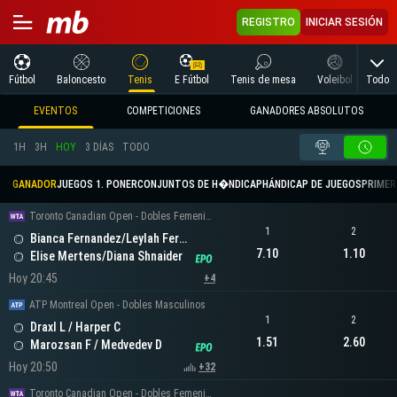
REGISTRO
INICIAR SESIÓN
Todo
Fútbol
Baloncesto
Tenis
E Fútbol
Tenis de mesa
Voleibol
Arte
EVENTOS
COMPETICIONES
GANADORES ABSOLUTOS
1H
3H
HOY
3 DÍAS
TODO
GANADOR
JUEGOS 1. PONER
CONJUNTOS DE H�NDICAP
HÁNDICAP DE JUEGOS
PRIMER 
Toronto Canadian Open - Dobles Femeninos
1
2
Bianca Fernandez/Leylah Fernandez
7.10
1.10
Elise Mertens/Diana Shnaider
Hoy 20:45
+4
ATP Montreal Open - Dobles Masculinos
1
2
Draxl L / Harper C
1.51
2.60
Marozsan F / Medvedev D
Hoy 20:50
+32
Toronto Canadian Open - Dobles Femeninos