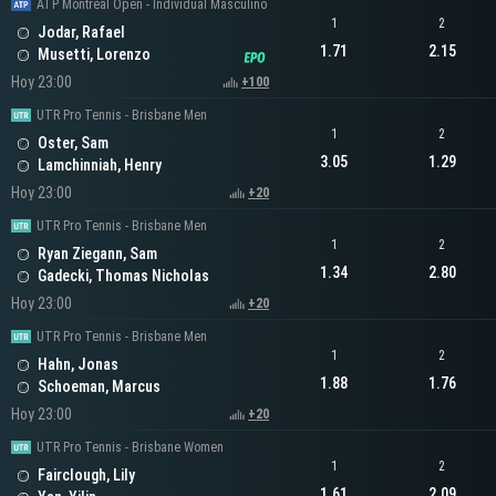
ATP Montreal Open - Individual Masculino
1
2
Jodar, Rafael
1.71
2.15
Musetti, Lorenzo
Hoy 23:00
+100
UTR Pro Tennis - Brisbane Men
1
2
Oster, Sam
3.05
1.29
Lamchinniah, Henry
Hoy 23:00
+20
UTR Pro Tennis - Brisbane Men
1
2
Ryan Ziegann, Sam
1.34
2.80
Gadecki, Thomas Nicholas
Hoy 23:00
+20
UTR Pro Tennis - Brisbane Men
1
2
Hahn, Jonas
1.88
1.76
Schoeman, Marcus
Hoy 23:00
+20
UTR Pro Tennis - Brisbane Women
1
2
Fairclough, Lily
1.61
2.09