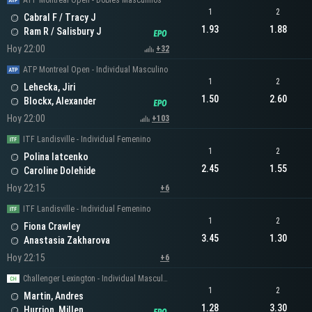
ATP Montreal Open - Dobles Masculinos
1
2
Cabral F / Tracy J
1.93
1.88
Ram R / Salisbury J
Hoy 22:00
+32
ATP Montreal Open - Individual Masculino
1
2
Lehecka, Jiri
1.50
2.60
Blockx, Alexander
Hoy 22:00
+103
ITF Landisville - Individual Femenino
1
2
Polina Iatcenko
2.45
1.55
Caroline Dolehide
Hoy 22:15
+6
ITF Landisville - Individual Femenino
1
2
Fiona Crawley
3.45
1.30
Anastasia Zakharova
Hoy 22:15
+6
Challenger Lexington - Individual Masculino
1
2
Martin, Andres
1.28
3.30
Hurrion, Millen