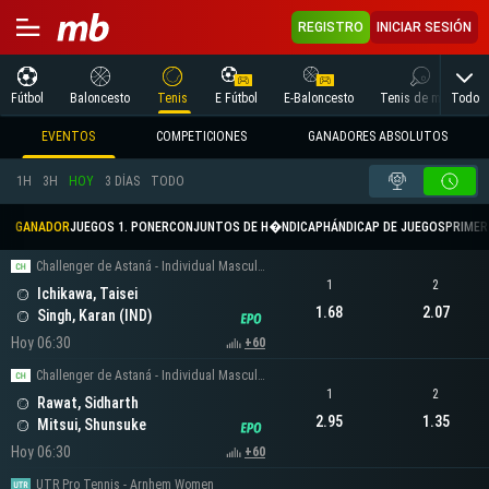
REGISTRO
INICIAR SESIÓN
Todo
Fútbol
Baloncesto
Tenis
E Fútbol
E-Baloncesto
Tenis de mesa
EVENTOS
COMPETICIONES
GANADORES ABSOLUTOS
1H
3H
HOY
3 DÍAS
TODO
GANADOR
JUEGOS 1. PONER
CONJUNTOS DE H�NDICAP
HÁNDICAP DE JUEGOS
PRIMER 
Challenger de Astaná - Individual Masculino
1
2
Ichikawa, Taisei
1.68
2.07
Singh, Karan (IND)
Hoy 06:30
+60
Challenger de Astaná - Individual Masculino
1
2
Rawat, Sidharth
2.95
1.35
Mitsui, Shunsuke
Hoy 06:30
+60
UTR Pro Tennis - Arnhem Women