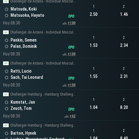
Challenger de Astaná - Individual Masculino
1
2
Matsuda, Koki
2.50
1.46
Matsuoka, Hayato
Hoy 08:30
+100
Challenger de Astaná - Individual Masculino
1
2
Pankin, Semen
1.53
2.34
Palan, Dominik
Hoy 08:30
+100
Challenger de Astaná - Individual Masculino
1
2
Ratti, Lucio
1.55
2.31
Sach, Tai Leonard
Hoy 08:30
+100
Challenger Hamburg - Hamburg Challenger Men's Singles
1
2
Kumstat, Jan
1.04
8.20
Zeuch, Tom
Hoy 08:30
+62
Challenger Hamburg - Hamburg Challenger Men's Singles
1
2
Barton, Hynek
1.04
8.40