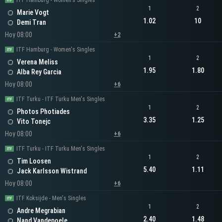
ITF Hamburg - Women's Singles
1
2
Marie Vogt
1.02
10
Demi Tran
Hoy 08:00
+2
ITF Hamburg - Women's Singles
1
2
Verena Meliss
1.95
1.80
Alba Rey Garcia
Hoy 08:00
+6
ITF Turku - ITF Turku Men's Singles
1
2
Photos Photiades
3.35
1.25
Vito Tonejc
Hoy 08:00
+6
ITF Turku - ITF Turku Men's Singles
1
2
Tim Loosen
5.40
1.11
Jack Karlsson Wistrand
Hoy 08:00
+6
ITF Koksijde - Men's Singles
1
2
Andre Megrabian
2.40
1.48
Nand Vandepoele