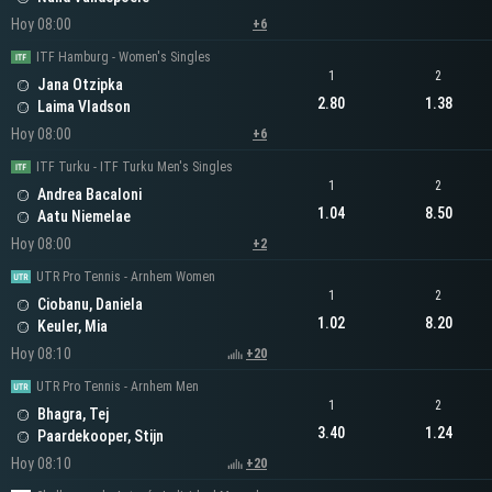
Hoy 08:00
+6
ITF Hamburg - Women's Singles
1
2
Jana Otzipka
2.80
1.38
Laima Vladson
Hoy 08:00
+6
ITF Turku - ITF Turku Men's Singles
1
2
Andrea Bacaloni
1.04
8.50
Aatu Niemelae
Hoy 08:00
+2
UTR Pro Tennis - Arnhem Women
1
2
Ciobanu, Daniela
1.02
8.20
Keuler, Mia
Hoy 08:10
+20
UTR Pro Tennis - Arnhem Men
1
2
Bhagra, Tej
3.40
1.24
Paardekooper, Stijn
Hoy 08:10
+20