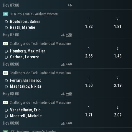
Hoy 07:00
+6
UTR Pro Tennis - Arnhem Women
1
2
Boulonois, Safien
1.82
1.81
Raath, Marelie
Hoy 07:00
+20
Challenger de Todi - Individual Masculino
1
2
Homberg, Maximilian
2.65
1.43
Carboni, Lorenzo
Hoy 08:00
+60
Challenger de Todi - Individual Masculino
1
2
Ferrari, Gianmarco
1.60
2.19
Mashtakov, Nikita
Hoy 08:00
+60
Challenger de Todi - Individual Masculino
1
2
Vanshelboim, Eric
1.71
2.02
Mecarelli, Michele
Hoy 08:00
+60