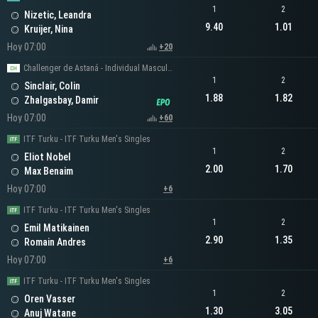
1
2
Nizetic, Leandra
9.40
1.01
Kruijer, Nina
Hoy 07:00
+20
Challenger de Astaná - Individual Masculino
1
2
Sinclair, Colin
1.88
1.82
Zhalgasbay, Damir
Hoy 07:00
+60
ITF Turku - ITF Turku Men's Singles
1
2
Eliot Nobel
2.00
1.70
Max Benaim
Hoy 07:00
+6
ITF Turku - ITF Turku Men's Singles
1
2
Emil Matikainen
2.90
1.35
Romain Andres
Hoy 07:00
+6
ITF Turku - ITF Turku Men's Singles
1
2
Oren Vasser
1.30
3.05
Anuj Watane