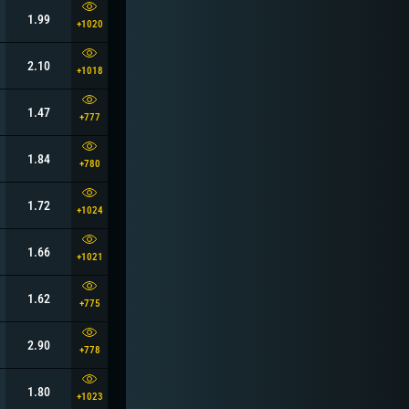
1.99
+1020
2.10
+1018
1.47
+777
1.84
+780
1.72
+1024
1.66
+1021
1.62
+775
2.90
+778
1.80
+1023