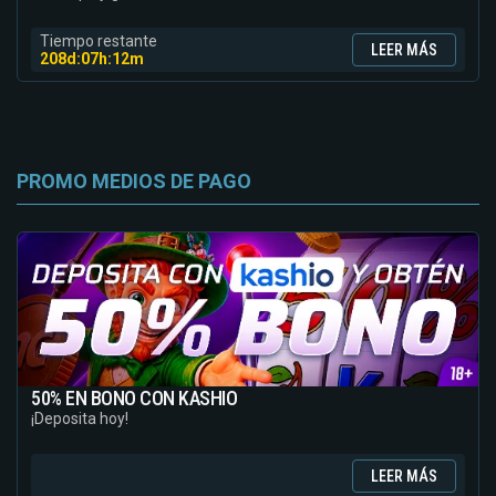
Tiempo restante
LEER MÁS
208d:07h:12m
PROMO MEDIOS DE PAGO
50% EN BONO CON KASHIO
¡Deposita hoy!
LEER MÁS