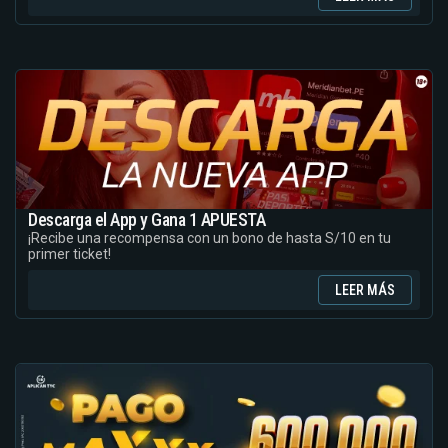
Descarga el App y Gana 1 APUESTA
¡Recibe una recompensa con un bono de hasta S/10 en tu
primer ticket!
LEER MÁS