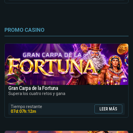
PROMO CASINO
Gran Carpa de la Fortuna
Supera los cuatro retos y gana
Tiempo restante
LEER MÁS
07d:07h:12m