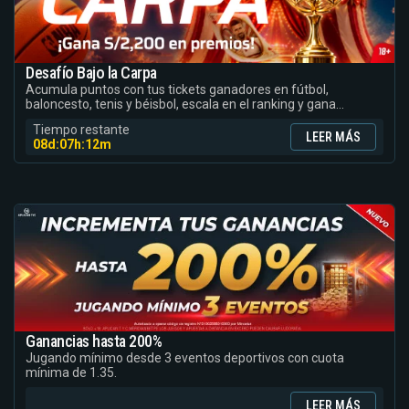
Desafío Bajo la Carpa
Acumula puntos con tus tickets ganadores en fútbol,
baloncesto, tenis y béisbol, escala en el ranking y gana
Apuestas Gratis y Bonos de Casino.
Tiempo restante
LEER MÁS
08d:07h:12m
Ganancias hasta 200%
Jugando mínimo desde 3 eventos deportivos con cuota
mínima de 1.35.
LEER MÁS