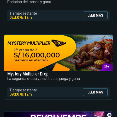
Participa del torneo y gana
Tiempo restante
LEER MÁS
02d:07h:12m
Mystery Multiplier Drop
La segunda etapa ya está aquí, juega y gana
Tiempo restante
LEER MÁS
09d:07h:12m