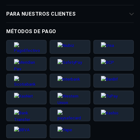
PARA NUESTROS CLIENTES
MÉTODOS DE PAGO