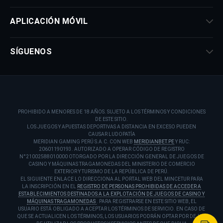
APLICACIÓN MÓVIL
SÍGUENOS
PROHIBIDO A MENORES DE 18 AÑOS. SUJETO A LOS TÉRMINOS Y CONDICIONES
DE ESTE SITIO.
LOS JUEGOS Y APUESTAS DEPORTIVAS A DISTANCIA EN EXCESO PUEDEN
CAUSAR LUDOPATÍA
MERIDIAN GAMING PERÚ S.A.C. CON WEB
MERIDIANBET.PE
Y RUC:
20601190193. AUTORIZADO A OPERAR CÓDIGO DE REGISTRO
N°21002588010000 OTORGADO POR LA DIRECCIÓN GENERAL DE JUEGOS DE
CASINO Y MÁQUINAS TRAGAMONEDAS DEL MINISTERIO DE COMERCIO
EXTERIOR Y TURISMO DE LA REPÚBLICA DE PERÚ.
EL SIGUIENTE ENLACE LO DIRECCIONA AL PORTAL WEB DEL MINCETUR PARA
LA INSCRIPCIÓN EN EL
REGISTRO DE PERSONAS PROHIBIDAS DE ACCEDER A
ESTABLECIMIENTOS DESTINADOS A LA EXPLOTACIÓN DE JUEGOS DE CASINO Y
MÁQUINAS TRAGAMONEDAS
. PARA REGISTRARSE EN ESTE SITIO WEB, EL
USUARIO ESTÁ OBLIGADO A ACEPTAR LOS TÉRMINOS DE SERVICIO. EN CASO DE
QUE SE ACTUALICEN LOS TÉRMINOS, LOS USUARIOS PODRÁN OPTAR POR DEJAR