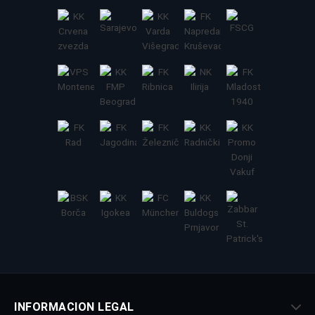
INFORMACION LEGAL