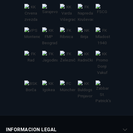
INFORMACION LEGAL