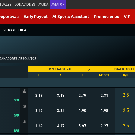
RTUALES
DONACIONES
AYUDA
AVIATOR
eportivas
Early Payout
AI Sports Assistant
Promociones
VIP
VEIKKAUSLIIGA
GANADORES ABSOLUTOS
RESULTADO FINAL
TOTAL DE GOLES 
1
X
2
Menos
O/U
2.5
2.13
3.43
2.79
2.31
2.5
3.33
3.38
1.90
1.98
2.5
1.42
4.37
5.97
2.27