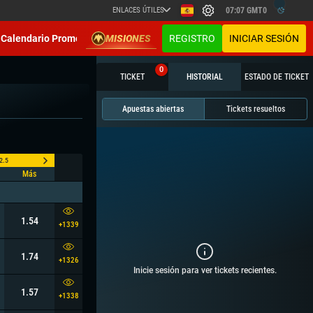
ENLACES ÚTILES
07:07 GMT0
Calendario Promo
MISIONES
REGISTRO
INICIAR SESIÓN
TICKET
HISTORIAL
ESTADO DE TICKET
Apuestas abiertas
Tickets resueltos
2.5
Más
1.54
+1339
1.74
+1326
Inicie sesión para ver tickets recientes.
1.57
+1338