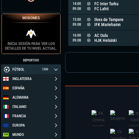
FC Inter Turku
14:00
FC Lahti
09.08
MISIONES
Ilves de Tampere
15:00
IFK Mariehamn
09.08
AC Oulu
16:00
HJK Helsinki
09.08
INICIA SESIÓN PARA VER LOS
DETALLES DE TU NIVEL ACTUAL.
DEPORTIVO
FÚTBOL
1399
INGLATERRA
ESPAÑA
ALEMANIA
ITALIANO
FRANCIA
EUROPA
MUNDO