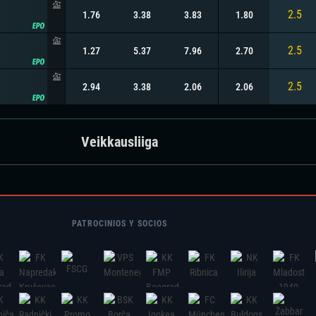
2.5
1.76
3.38
3.83
1.80
2.5
1.27
5.37
7.96
2.70
2.5
2.94
3.38
2.06
2.06
Veikkausliiga
PATROCINIOS Y SOCIOS