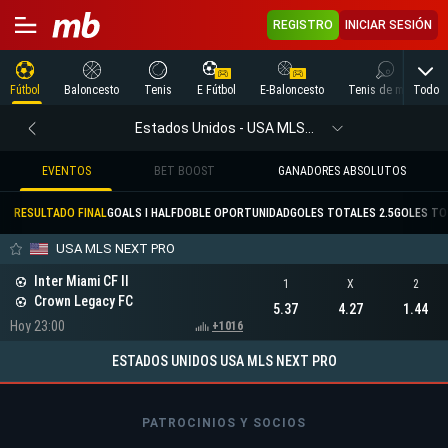
REGISTRO
INICIAR SESIÓN
Todo
Fútbol
Baloncesto
Tenis
E Fútbol
E-Baloncesto
Tenis de mesa
Estados Unidos - USA MLS Next Pro
EVENTOS
BET BOOST
GANADORES ABSOLUTOS
RESULTADO FINAL
GOALS I HALF
DOBLE OPORTUNIDAD
GOLES TOTALES 2.5
GOLES TO
USA MLS NEXT PRO
Inter Miami CF II
1
X
2
Crown Legacy FC
5.37
4.27
1.44
Hoy 23:00
+1016
ESTADOS UNIDOS USA MLS NEXT PRO
PATROCINIOS Y SOCIOS