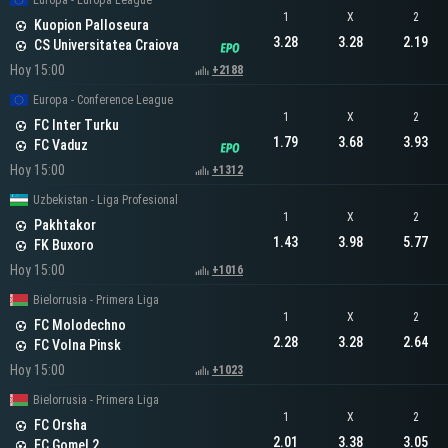
Europa - Europa League
1
X
2
Kuopion Palloseura
3.28
3.28
2.19
CS Universitatea Craiova
Hoy 15:00
+2188
Europa - Conference League
1
X
2
FC Inter Turku
1.79
3.68
3.93
FC Vaduz
Hoy 15:00
+1312
Uzbekistan - Liga Profesional
1
X
2
Pakhtakor
1.43
3.98
5.77
FK Buxoro
Hoy 15:00
+1016
Bielorrusia - Primera Liga
1
X
2
FC Molodechno
2.28
3.28
2.64
FC Volna Pinsk
Hoy 15:00
+1023
Bielorrusia - Primera Liga
1
X
2
FC Orsha
2.01
3.38
3.05
FC Gomel 2