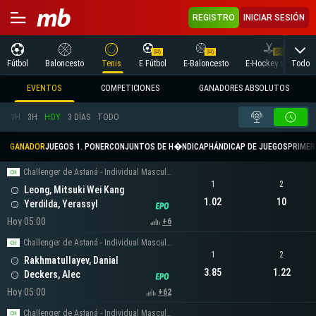
REGISTRO
INICIAR SESIÓN
Todo
Fútbol
Baloncesto
Tenis
E Fútbol
E-Baloncesto
E-Hockey sobre hielo
EVENTOS
COMPETICIONES
GANADORES ABSOLUTOS
1H
3H
HOY
3 DÍAS
TODO
GANADOR
JUEGOS 1. PONER
CONJUNTOS DE H�NDICAP
HÁNDICAP DE JUEGOS
PRIMER 
Challenger de Astaná - Individual Masculino
1
2
Leong, Mitsuki Wei Kang
1.02
10
Yerdilda, Yerassyl
Hoy 05:00
+6
Challenger de Astaná - Individual Masculino
1
2
Rakhmatullayev, Danial
3.85
1.22
Deckers, Alec
Hoy 05:00
+62
Challenger de Astaná - Individual Masculino