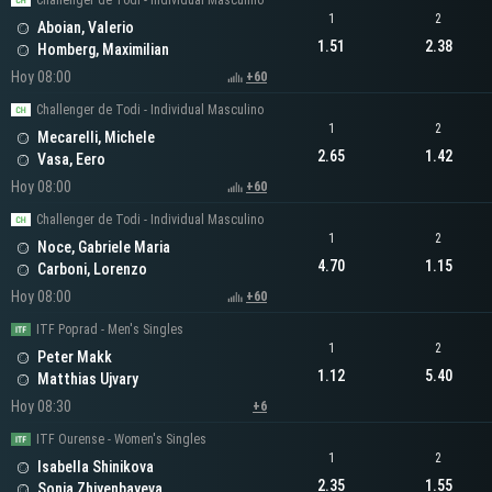
Challenger de Todi - Individual Masculino
1
2
Aboian, Valerio
1.51
2.38
Homberg, Maximilian
Hoy 08:00
+60
Challenger de Todi - Individual Masculino
1
2
Mecarelli, Michele
2.65
1.42
Vasa, Eero
Hoy 08:00
+60
Challenger de Todi - Individual Masculino
1
2
Noce, Gabriele Maria
4.70
1.15
Carboni, Lorenzo
Hoy 08:00
+60
ITF Poprad - Men's Singles
1
2
Peter Makk
1.12
5.40
Matthias Ujvary
Hoy 08:30
+6
ITF Ourense - Women's Singles
1
2
Isabella Shinikova
2.35
1.55
Sonja Zhiyenbayeva