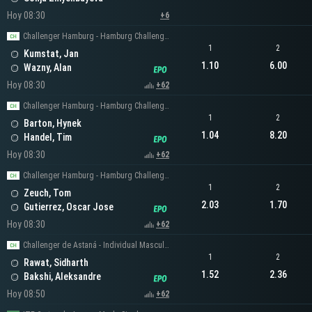
Hoy 08:30
+6
Challenger Hamburg - Hamburg Challenger Men's Singles
1
2
Kumstat, Jan
1.10
6.00
Wazny, Alan
Hoy 08:30
+62
Challenger Hamburg - Hamburg Challenger Men's Singles
1
2
Barton, Hynek
1.04
8.20
Handel, Tim
Hoy 08:30
+62
Challenger Hamburg - Hamburg Challenger Men's Singles
1
2
Zeuch, Tom
2.03
1.70
Gutierrez, Oscar Jose
Hoy 08:30
+62
Challenger de Astaná - Individual Masculino
1
2
Rawat, Sidharth
1.52
2.36
Bakshi, Aleksandre
Hoy 08:50
+62