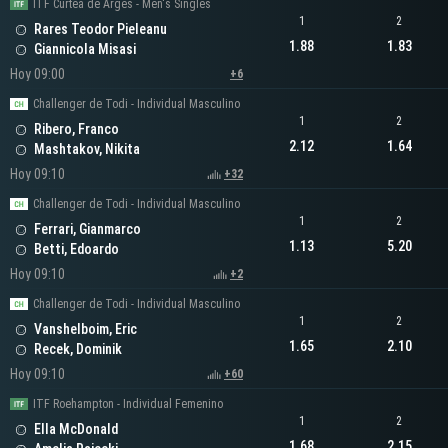
ITF Curtea de Arges - Men's Singles
1
2
Rares Teodor Pieleanu
1.88
1.83
Giannicola Misasi
Hoy 09:00
+6
Challenger de Todi - Individual Masculino
1
2
Ribero, Franco
2.12
1.64
Mashtakov, Nikita
Hoy 09:10
+32
Challenger de Todi - Individual Masculino
1
2
Ferrari, Gianmarco
1.13
5.20
Betti, Edoardo
Hoy 09:10
+2
Challenger de Todi - Individual Masculino
1
2
Vanshelboim, Eric
1.65
2.10
Recek, Dominik
Hoy 09:10
+60
ITF Roehampton - Individual Femenino
1
2
Ella McDonald
1.68
2.15