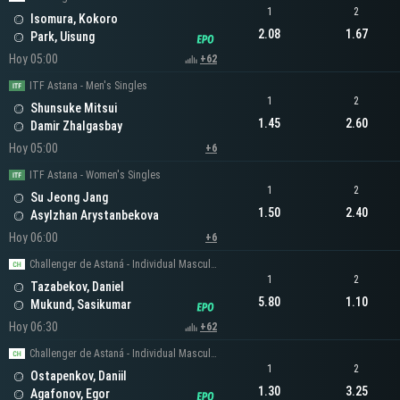
1
2
Isomura, Kokoro
2.08
1.67
Park, Uisung
Hoy 05:00
+62
ITF Astana - Men's Singles
1
2
Shunsuke Mitsui
1.45
2.60
Damir Zhalgasbay
Hoy 05:00
+6
ITF Astana - Women's Singles
1
2
Su Jeong Jang
1.50
2.40
Asylzhan Arystanbekova
Hoy 06:00
+6
Challenger de Astaná - Individual Masculino
1
2
Tazabekov, Daniel
5.80
1.10
Mukund, Sasikumar
Hoy 06:30
+62
Challenger de Astaná - Individual Masculino
1
2
Ostapenkov, Daniil
1.30
3.25
Agafonov, Egor