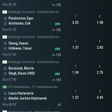
Hoy 06:30
+62
Challenger de Astaná - Individual Masculino
1
2
Pleshivtsev, Egor
2.25
1.58
Arutiunian, Erik
Hoy 06:30
+62
Challenger de Astaná - Individual Masculino
1
2
Chung, Hyeon
1.37
2.85
Ichikawa, Taisei
Hoy 07:40
+62
Challenger de Astaná - Individual Masculino
1
2
Borisiouk, Martin
1.39
2.75
Singh, Karan (IND)
Hoy 07:40
+62
ITF Hameenlinna - ITF Hameenlinna Women's Singles
1
2
Laura Hietaranta
1.27
3.45
Amelie Justine Hejtmanek
Hoy 08:00
+6