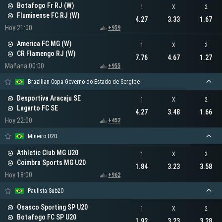
Botafogo Fr RJ (W)
1
X
2
Fluminense FC RJ (W)
4.27
3.33
1.67
Hoy 21:00
+959
America FC MG (W)
1
X
2
CR Flamengo RJ (W)
7.76
4.67
1.27
Mañana 00:00
+955
Brazilian Copa Governo do Estado de Sergipe
Desportiva Aracaju SE
1
X
2
Lagarto FC SE
4.27
3.48
1.66
Hoy 22:00
+452
Mineiro U20
Athletic Club MG U20
1
X
2
Coimbra Sports MG U20
1.84
3.23
3.58
Hoy 18:00
+962
Paulista Sub20
Osasco Sporting SP U20
1
X
2
Botafogo FC SP U20
1.92
3.23
3.28