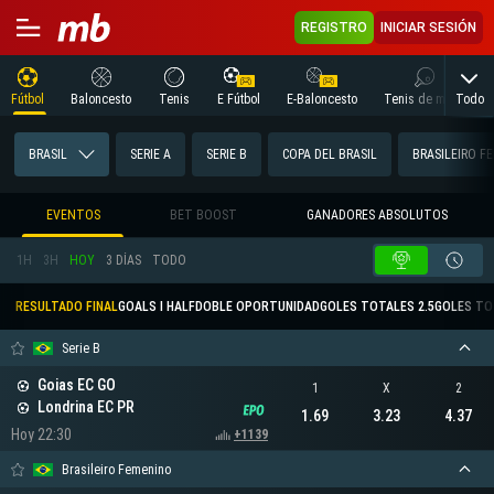
REGISTRO
INICIAR SESIÓN
Todo
Fútbol
Baloncesto
Tenis
E Fútbol
E-Baloncesto
Tenis de mesa
BRASIL
SERIE A
SERIE B
COPA DEL BRASIL
BRASILEIRO F
EVENTOS
BET BOOST
GANADORES ABSOLUTOS
1H
3H
HOY
3 DÍAS
TODO
RESULTADO FINAL
GOALS I HALF
DOBLE OPORTUNIDAD
GOLES TOTALES 2.5
GOLES TO
Serie B
Goias EC GO
1
X
2
Londrina EC PR
1.69
3.23
4.37
Hoy 22:30
+1139
Brasileiro Femenino