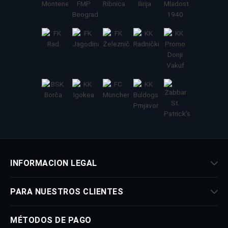
INFORMACION LEGAL
PARA NUESTROS CLIENTES
MÉTODOS DE PAGO