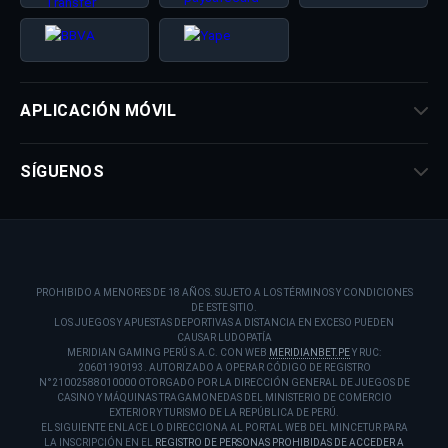
APLICACIÓN MÓVIL
SÍGUENOS
PROHIBIDO A MENORES DE 18 AÑOS. SUJETO A LOS TÉRMINOS Y CONDICIONES
DE ESTE SITIO.
LOS JUEGOS Y APUESTAS DEPORTIVAS A DISTANCIA EN EXCESO PUEDEN
CAUSAR LUDOPATÍA
MERIDIAN GAMING PERÚ S.A.C. CON WEB
MERIDIANBET.PE
Y RUC:
20601190193. AUTORIZADO A OPERAR CÓDIGO DE REGISTRO
N°21002588010000 OTORGADO POR LA DIRECCIÓN GENERAL DE JUEGOS DE
CASINO Y MÁQUINAS TRAGAMONEDAS DEL MINISTERIO DE COMERCIO
EXTERIOR Y TURISMO DE LA REPÚBLICA DE PERÚ.
EL SIGUIENTE ENLACE LO DIRECCIONA AL PORTAL WEB DEL MINCETUR PARA
LA INSCRIPCIÓN EN EL
REGISTRO DE PERSONAS PROHIBIDAS DE ACCEDER A