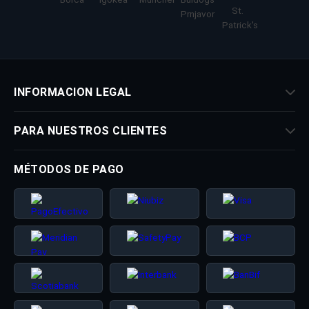
INFORMACION LEGAL
PARA NUESTROS CLIENTES
MÉTODOS DE PAGO