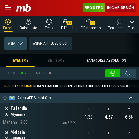
REGISTRO
INICIAR SESIÓN
Todo
Fútbol
Baloncesto
Tenis
E Fútbol
E-Baloncesto
Tenis de mesa
ASIA
ASIAN AFF SUZUKI CUP
EVENTOS
BET BOOST
GANADORES ABSOLUTOS
1H
3H
HOY
3 DÍAS
TODO
RESULTADO FINAL
GOALS I HALF
DOBLE OPORTUNIDAD
GOLES TOTALES 2.5
GOLES TO
Asian AFF Suzuki Cup
Tailandia
1
X
2
Myanmar
1.33
4.67
6.56
Mañana 13:00
+377
Malasia
1
X
2
Filipinas