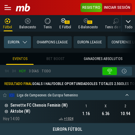
REGISTRO
INICIAR SESIÓN
Todo
Fútbol
Baloncesto
Tenis
E Fútbol
E-Baloncesto
Tenis de mesa
EUROPA
CHAMPIONS LEAGUE
EUROPA LEAGUE
CONFERENCE L
EVENTOS
BET BOOST
GANADORES ABSOLUTOS
1H
3H
HOY
3 DÍAS
TODO
RESULTADO FINAL
GOALS I HALF
DOBLE OPORTUNIDAD
GOLES TOTALES 2.5
GOLES TO
Liga de Campeones de Europa femenino
Servette FC Chenois Feminin (W)
1
X
2
Aktobe (W)
1.16
6.36
10.94
Hoy 14:00
+1024
EUROPA FÚTBOL