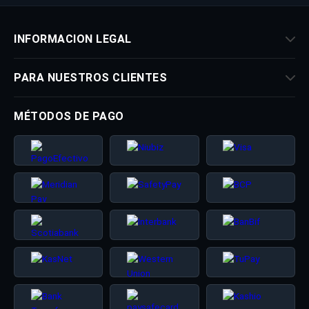
INFORMACION LEGAL
PARA NUESTROS CLIENTES
MÉTODOS DE PAGO