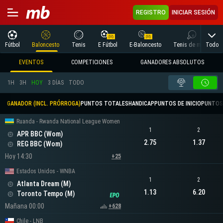
REGISTRO
INICIAR SESIÓN
Todo
Fútbol
Baloncesto
Tenis
E Fútbol
E-Baloncesto
Tenis de mesa
EVENTOS
COMPETICIONES
GANADORES ABSOLUTOS
1H
3H
HOY
3 DÍAS
TODO
GANADOR (INCL. PRÓRROGA)
PUNTOS TOTALES
HANDICAP
PUNTOS DE INICIO
PUNTOS
Ruanda - Rwanda National League Women
1
2
APR BBC (Wom)
2.75
1.37
REG BBC (Wom)
Hoy 14:30
+25
Estados Unidos - WNBA
1
2
Atlanta Dream (M)
1.13
6.20
Toronto Tempo (M)
Mañana 00:00
+628
Chile - LNB