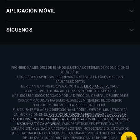
APLICACIÓN MÓVIL
SÍGUENOS
PROHIBIDO A MENORES DE 18 AÑOS. SUJETO A LOS TÉRMINOS Y CONDICIONES
DE ESTE SITIO.
LOS JUEGOS Y APUESTAS DEPORTIVAS A DISTANCIA EN EXCESO PUEDEN
CAUSAR LUDOPATÍA
MERIDIAN GAMING PERÚ S.A.C. CON WEB
MERIDIANBET.PE
Y RUC:
20601190193. AUTORIZADO A OPERAR CÓDIGO DE REGISTRO
N°21002588010000 OTORGADO POR LA DIRECCIÓN GENERAL DE JUEGOS DE
CASINO Y MÁQUINAS TRAGAMONEDAS DEL MINISTERIO DE COMERCIO
EXTERIOR Y TURISMO DE LA REPÚBLICA DE PERÚ.
EL SIGUIENTE ENLACE LO DIRECCIONA AL PORTAL WEB DEL MINCETUR PARA
LA INSCRIPCIÓN EN EL
REGISTRO DE PERSONAS PROHIBIDAS DE ACCEDER A
ESTABLECIMIENTOS DESTINADOS A LA EXPLOTACIÓN DE JUEGOS DE CASINO Y
MÁQUINAS TRAGAMONEDAS
. PARA REGISTRARSE EN ESTE SITIO WEB, EL
USUARIO ESTÁ OBLIGADO A ACEPTAR LOS TÉRMINOS DE SERVICIO. EN CASO DE
QUE SE ACTUALICEN LOS TÉRMINOS, LOS USUARIOS PODRÁN OPTAR POR DEJAR
DE UTILIZAR LOS PRODUCTOS Y SERVICIOS ANTES DE QUE DICHA