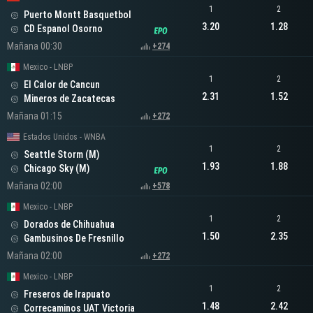
1
2
Puerto Montt Basquetbol
3.20
1.28
CD Espanol Osorno
Mañana 00:30
+274
Mexico - LNBP
1
2
El Calor de Cancun
2.31
1.52
Mineros de Zacatecas
Mañana 01:15
+272
Estados Unidos - WNBA
1
2
Seattle Storm (M)
1.93
1.88
Chicago Sky (M)
Mañana 02:00
+578
Mexico - LNBP
1
2
Dorados de Chihuahua
1.50
2.35
Gambusinos De Fresnillo
Mañana 02:00
+272
Mexico - LNBP
1
2
Freseros de Irapuato
1.48
2.42
Correcaminos UAT Victoria