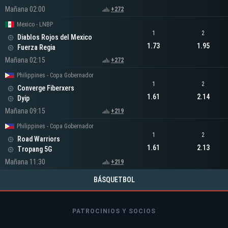
Mañana 02:00
+272
Mexico - LNBP
1
2
Diablos Rojos del Mexico
1.73
1.95
Fuerza Regia
Mañana 02:15
+272
Philippines - Copa Gobernador
1
2
Converge Fiberxers
1.61
2.14
Dyip
Mañana 09:15
+219
Philippines - Copa Gobernador
1
2
Road Warriors
1.61
2.13
Tropang 5G
Mañana 11:30
+219
BÁSQUETBOL
PATROCINIOS Y SOCIOS